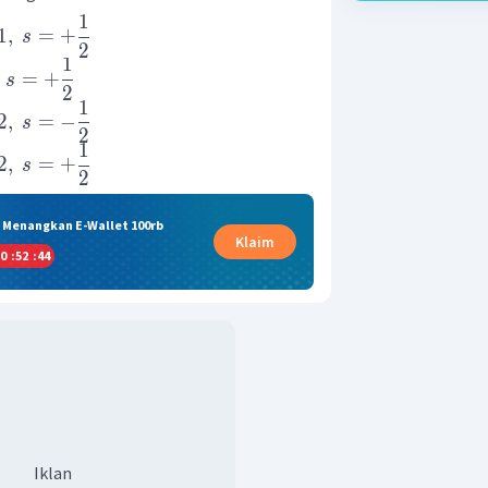
1
1
,
=
+
s
2
1
=
+
s
2
1
2
,
=
−
s
2
1
2
,
=
+
s
2
& Menangkan E-Wallet 100rb
Klaim
0
:
52
:
44
Iklan