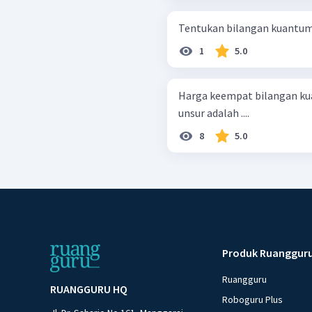
1
5.0
Harga keempat bilangan kuan
unsur adalah ....
8
5.0
Produk Ruanggur
Ruangguru
RUANGGURU HQ
Roboguru Plus