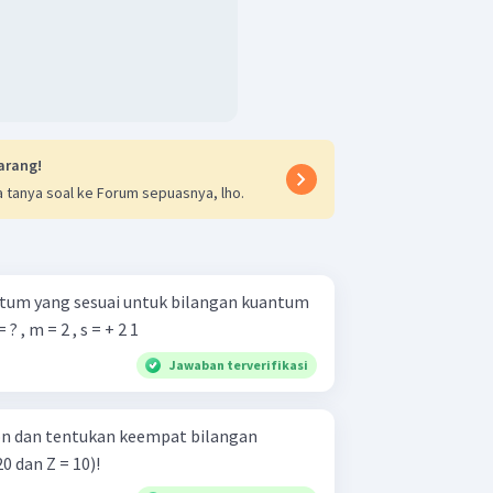
t adalah A.
arang!
 tanya soal ke Forum sepuasnya, lho.
antum yang sesuai untuk bilangan kuantum
kut. n = 3 , l = ? , m = 2 , s = + 2 1 ​
Jawaban terverifikasi
ron dan tentukan keempat bilangan
0 dan Z = 10)!