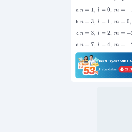
=
1
,
=
0
,
=
−
n
l
m
=
3
,
=
1
,
=
0
,
n
l
m
=
3
,
=
2
,
=
−
n
l
m
=
7
,
=
4
,
=
−
n
l
m
Ikuti Tryout SNBT 
Habis dalam
01
:
1