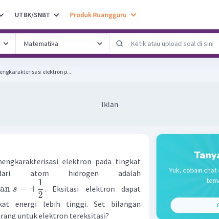
UTBK/SNBT
Produk Ruangguru
gkarakterisasi elektron p...
Iklan
Tany
ngkarakterisasi elektron pada tingkat
Yuk, cobain chat 
dari atom hidrogen adalah
tema
1
an
=
+
. Eksitasi elektron dapat
s
2
t energi lebih tinggi. Set bilangan
C
ang untuk elektron tereksitasi?