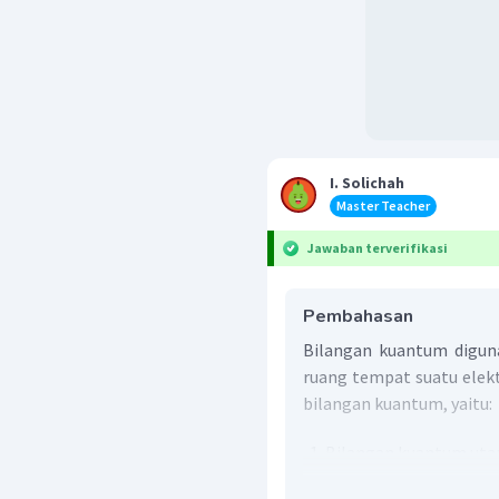
I. Solichah
Master Teacher
Jawaban terverifikasi
Pembahasan
Bilangan kuantum digun
ruang tempat suatu elek
bilangan kuantum, yaitu:
Bilangan kuantum uta