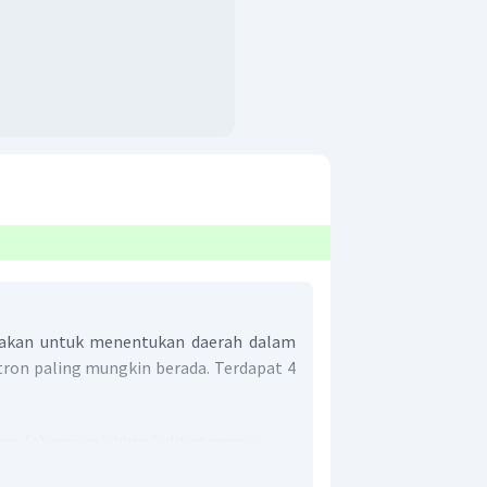
akan untuk menentukan daerah dalam
tron paling mungkin berada. Terdapat 4
ma (
n
) menunjukkan kulit atomnya.