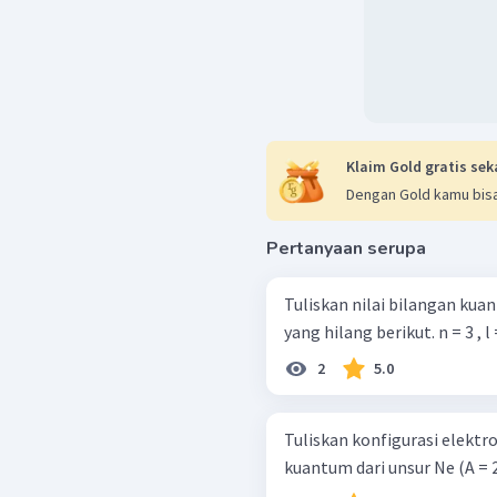
Jadi, jawaban yang tepa
Klaim Gold gratis sek
Dengan Gold kamu bisa
Pertanyaan serupa
Tuliskan nilai bilangan ku
yang hilang beri
2
5.0
Tuliskan konfigurasi elekt
kuantum dari unsur Ne (A = 2