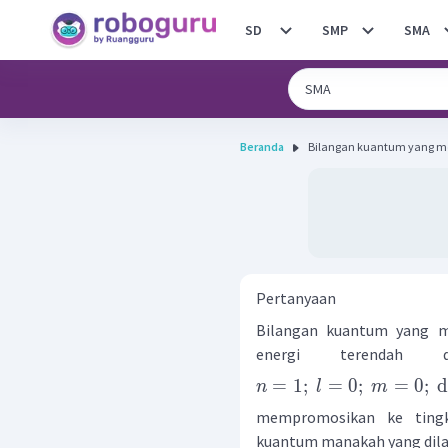
SD
SMP
SMA
Beranda
Bilangan kuantum yang men
Pertanyaan
Bilangan kuantum yang me
energi terendah 
=
1
;
=
0
;
=
0
;
d
n
l
m
mempromosikan ke tingka
kuantum manakah yang dilar