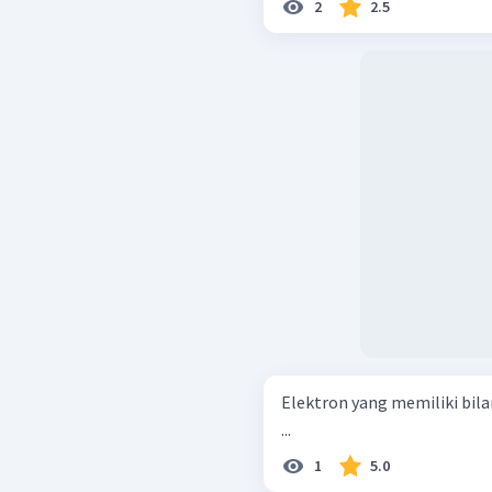
2
2.5
Elektron yang memiliki bil
...
1
5.0