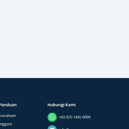
Panduan
Hubungi Kami
erusahaan
+62 815-7441-0000
angguru