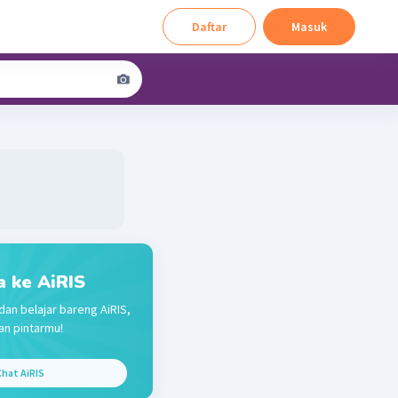
Daftar
Masuk
a ke AiRIS
dan belajar bareng AiRIS,
n pintarmu!
hat AiRIS