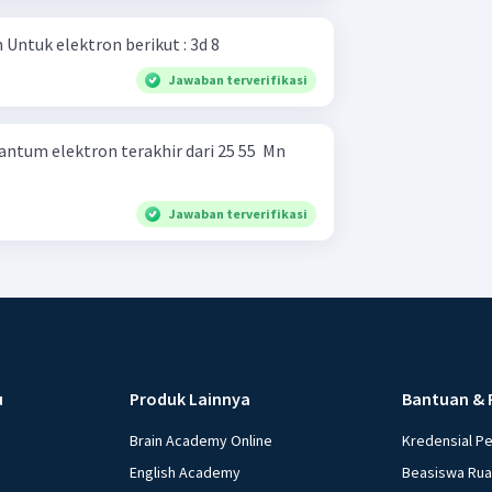
Tentukan bilangan kuantum Untuk elektron berikut : 3d 8
Jawaban terverifikasi
tum elektron terakhir dari 25 55 ​ Mn
Jawaban terverifikasi
u
Produk Lainnya
Bantuan & 
Brain Academy Online
Kredensial P
English Academy
Beasiswa Ru