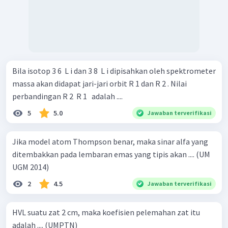
Bila isotop 3 6 ​ L i dan 3 8 ​ L i dipisahkan oleh spektrometer
massa akan didapat jari-jari orbit R 1 dan R 2 . Nilai
perbandingan R 2 ​ R 1 ​ ​ adalah ....
5
5.0
Jawaban terverifikasi
Jika model atom Thompson benar, maka sinar alfa yang
ditembakkan pada lembaran emas yang tipis akan .... (UM
UGM 2014)
2
4.5
Jawaban terverifikasi
HVL suatu zat 2 cm, maka koefisien pelemahan zat itu
adalah .... (UMPTN)