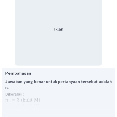
Iklan
Pembahasan
Jawaban yang benar untuk pertanyaan tersebut adalah
B.
Dikerahui :
=
3
(
kulit
M
)
n
1
=
1
(
kulit
K
)
n
2
Ditanya :
λ