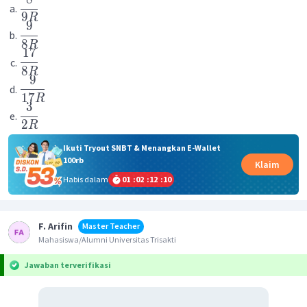
9
R
9
8
R
17
8
R
9
17
R
3
2
R
Ikuti Tryout SNBT & Menangkan E-Wallet
100rb
Klaim
Habis dalam
01
:
02
:
12
:
10
F. Arifin
Master Teacher
Mahasiswa/Alumni Universitas Trisakti
Jawaban terverifikasi