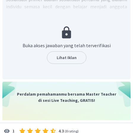
individu semasa kecil dengan belajar menjadi anggota
masyarakat (keluarga). Sedangkan sosialisasi sekunder
adalah proses sosialisasi lanjutan setelah sosialisasi primer
yang memperkenalkan individu ke dalam kelompok
tertentu dalam masyarakat.
Maka, hal yang membedakan
antara sosialisasi primer dengan sosialisasi sekunder
Buka akses jawaban yang telah terverifikasi
adalah lingkungannya.
Dengan demikian, maka jawaban yang tepat adalah D.
Lihat Iklan
Perdalam pemahamanmu bersama Master Teacher
di sesi Live Teaching, GRATIS!
4.3
1
(
8 rating
)