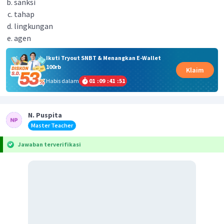
sanksi
tahap
lingkungan
agen
Ikuti Tryout SNBT & Menangkan E-Wallet
100rb
Klaim
Habis dalam
01
:
09
:
41
:
51
N. Puspita
Master Teacher
Jawaban terverifikasi