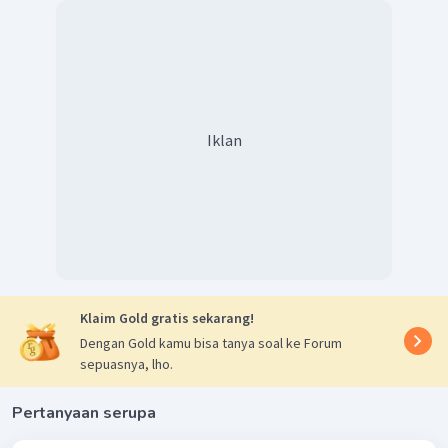
Iklan
Klaim Gold gratis sekarang!
Dengan Gold kamu bisa tanya soal ke Forum
sepuasnya, lho.
Pertanyaan serupa