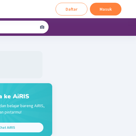
Daftar
Masuk
a ke AiRIS
dan belajar bareng AiRIS,
n pintarmu!
hat AiRIS