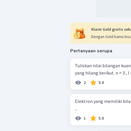
Nilai
n
pada konfigura
subkulit yang menyata
elektron 4
d
, nilai
n
= 4.
Klaim Gold gratis sek
Bilangan kuantum azi
Dengan Gold kamu bisa
Konfigurasi
elektr
Pertanyaan serupa
=
l
d
=
2
l
Tuliskan nilai bilangan ku
yang hilang beri
Bilangan kuantum mag
2
5.0
=
2
l
=
−
2
,
−
1
,
0
,
m
Elektron yang memiliki bil
...
Bilangan kuantum spin
1
5.0