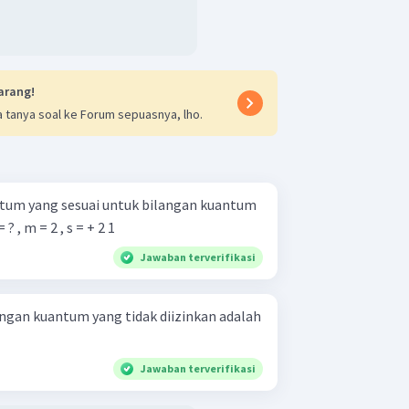
si elektron adalah angka di depan
kan jumlah kulit. Untuk konfigurasi
arang!
mut (
l
)
 tanya soal ke Forum sepuasnya, lho.
on
:
4
d
antum yang sesuai untuk bilangan kuantum
kut. n = 3 , l = ? , m = 2 , s = + 2 1 ​
netik (
m
)
Jawaban terverifikasi
+
1
,
+
2
(
5
orbital
)
angan kuantum yang tidak diizinkan adalah
 (
s
)
Jawaban terverifikasi