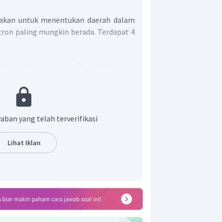
akan untuk menentukan daerah dalam
tron paling mungkin berada. Terdapat 4
ma (
n
) menunjukkan kulit atomnya.
n dengan lambang
K
(
n
= 1),
L
(
n
= 2),
M
eterusnya.
aban yang telah terverifikasi
azimut (
l
) menunjukkan subkulit
Lihat Iklan
ngan huruf
s
(
l
= 0),
p
(
l
= 1),
d
(
l
= 2),
f
ya. Bilangan kuantum azimut dapat
 bilangan bulat mulai dari 0 sampai
tiap nilai
n
.