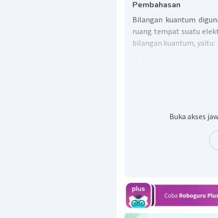
Pembahasan
Bilangan kuantum digun
ruang tempat suatu elek
bilangan kuantum, yaitu:
Bilangan kuantum uta
Kulit atom dinyataka
(
n
= 2),
N
(
n
= 3), dan s
Buka akses jaw
Bilangan kuantum 
dan bentuk orbital.
Orbital dinyatakan de
(
l
= 3), dan seterusn
mempunyai nilai semua
dengan
untuk se