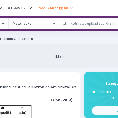
UTBK/SNBT
Produk Ruangguru
 kuantum suatu elektron...
Iklan
Tany
n kuantum suatu elektron dalam orbital 4
d
Yuk, cobain chat 
tema
(OSK, 2013)
C