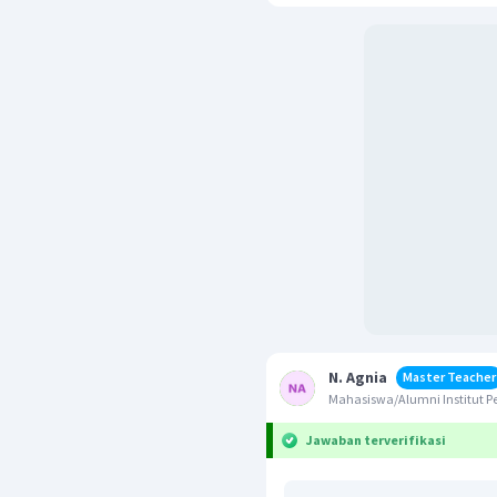
N. Agnia
Master Teacher
Mahasiswa/Alumni Institut P
Jawaban terverifikasi