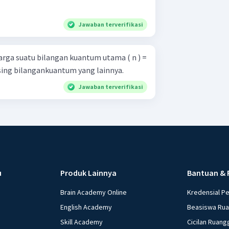
Jawaban terverifikasi
arga suatu bilangan kuantum utama ( n ) =
ing bilangankuantum yang lainnya.
Jawaban terverifikasi
u
Produk Lainnya
Bantuan & 
Brain Academy Online
Kredensial P
English Academy
Beasiswa Ru
Skill Academy
Cicilan Ruang