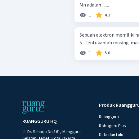
Mn adalah …..
1
4.3
Sebuah elektron memiliki h
5 . Tentukanlah masing-mas
1
5.0
Produk Ruanggur
Ruangguru
RUANGGURU HQ
Roboguru Plus
Jl. Dr. Saharjo No.161, Manggarai
Dafa dan Lulu
Selatan, Tebet, Kota Jakarta