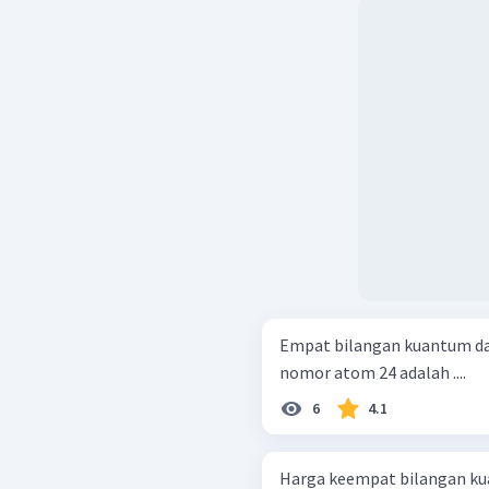
Jadi, jawaban yang tepa
Empat bilangan kuantum dar
nomor atom 24 adalah ....
6
4.1
Harga keempat bilangan kuan