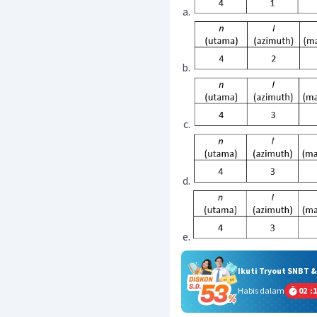
Ikuti Tryout SNBT 
Habis dalam
02
:
1