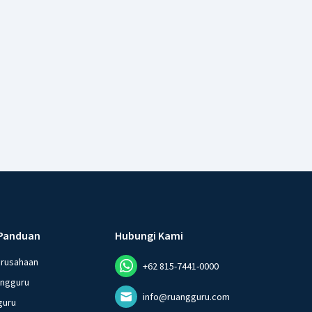
Panduan
Hubungi Kami
erusahaan
+62 815-7441-0000
angguru
info@ruangguru.com
guru