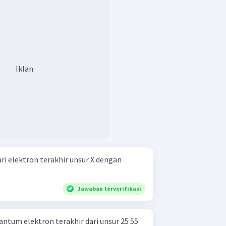
t adalah B.
Iklan
i elektron terakhir unsur X dengan
Jawaban terverifikasi
tum elektron terakhir dari unsur 25 55 ​