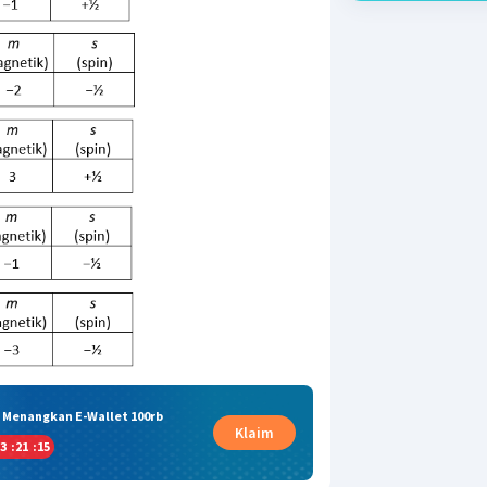
& Menangkan E-Wallet 100rb
Klaim
3
:
21
:
14