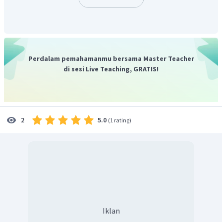
Perdalam pemahamanmu bersama Master Teacher
di sesi Live Teaching, GRATIS!
5.0
2
(
1 rating
)
Iklan