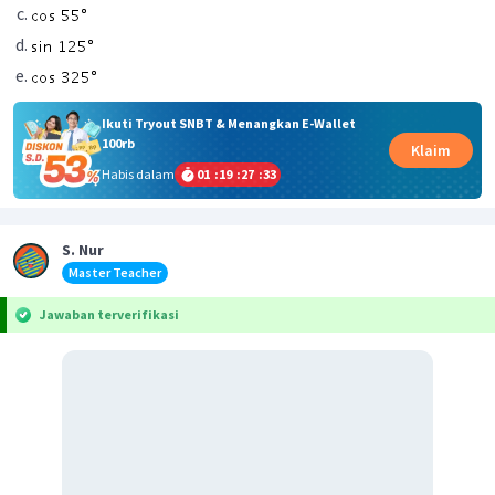
Ikuti Tryout SNBT & Menangkan E-Wallet
100rb
Klaim
Habis dalam
01
:
19
:
27
:
33
S. Nur
Master Teacher
Jawaban terverifikasi