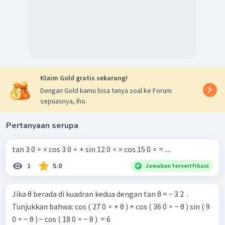
Klaim Gold gratis sekarang!
Dengan Gold kamu bisa tanya soal ke Forum
sepuasnya, lho.
Pertanyaan serupa
tan 3 0 ∘ × cos 3 0 ∘ + sin 12 0 ∘ × cos 15 0 ∘ = ....
1
5.0
Jawaban terverifikasi
Jika θ berada di kuadran kedua dengan tan θ = − 3 2 ​ .
Tunjukkan bahwa: cos ( 27 0 ∘ + θ ) + cos ( 36 0 ∘ − θ ) sin ( 9
0 ∘ − θ ) − cos ( 18 0 ∘ − θ ) ​ = 6