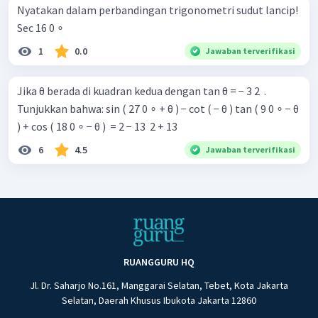
Nyatakan dalam perbandingan trigonometri sudut lancip!
Sec 16 0 ∘
1
0.0
Jawaban terverifikasi
Jika θ berada di kuadran kedua dengan tan θ = − 3 2 ​ .
Tunjukkan bahwa: sin ( 27 0 ∘ + θ ) − cot ( − θ ) tan ( 9 0 ∘ − θ
) + cos ( 18 0 ∘ − θ ) ​ = 2 − 13 ​ 2 + 13 ​ ​
6
4.5
Jawaban terverifikasi
RUANGGURU HQ
Jl. Dr. Saharjo No.161, Manggarai Selatan, Tebet, Kota Jakarta
Selatan, Daerah Khusus Ibukota Jakarta 12860