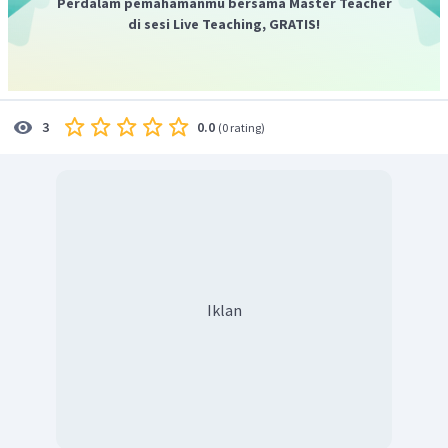
Perdalam pemahamanmu bersama Master Teacher
di sesi Live Teaching, GRATIS!
0.0
3
(
0 rating
)
Iklan