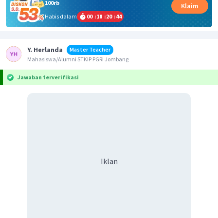
100rb
Klaim
Habis dalam
00
:
18
:
20
:
44
Y. Herlanda
Master Teacher
Mahasiswa/Alumni STKIP PGRI Jombang
Jawaban terverifikasi
Iklan