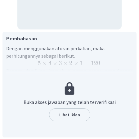
Pembahasan
Dengan menggunakan aturan perkalian, maka
perhitungannya sebagai berikut.
5
×
4
×
3
×
2
×
1
=
120
Dengan demikian, banyak bilangan tanpa pengulangan
yang terdiri dari 5 angka yaitu sebanyak 120 bilangan.
Buka akses jawaban yang telah terverifikasi
Lihat Iklan