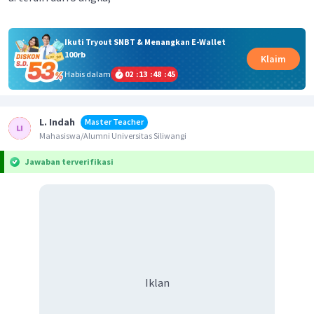
Ikuti Tryout SNBT & Menangkan E-Wallet
100rb
Klaim
Habis dalam
02
:
13
:
48
:
45
L. Indah
Master Teacher
Mahasiswa/Alumni Universitas Siliwangi
Jawaban terverifikasi
Iklan