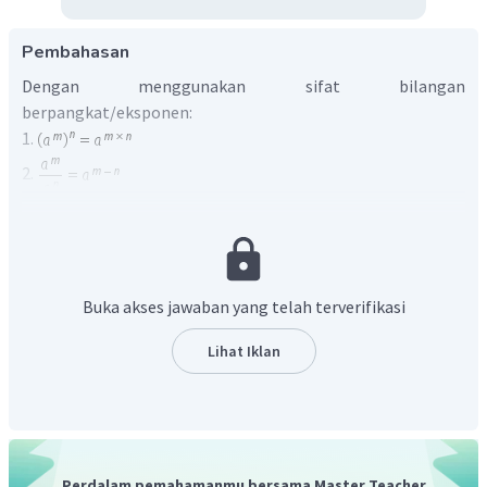
Pembahasan
Dengan menggunakan sifat bilangan
berpangkat/eksponen:
1.
2.
3.
Sehingga diperoleh:
−
6
2
1
−
3
y
(
)
×
=
y
9
9
y
y
Buka akses jawaban yang telah terverifikasi
−
6
−
9
=
y
−
15
=
y
Lihat Iklan
1
=
15
y
1
2
−
3
×
Dengan demikian, bentuk sederhana dari
(
)
y
9
y
1
adalah
.
15
y
Perdalam pemahamanmu bersama Master Teacher