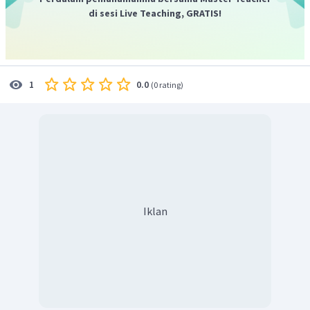
di sesi Live Teaching, GRATIS!
0.0
1
(
0 rating
)
Iklan