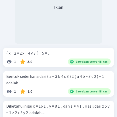
Iklan
( x − 2 y 2 x − 4 y 3 ​ ) − 5 = ...
1
5.0
Jawaban terverifikasi
Bentuk sederhana dari ( a − 3 b 4 c 3 ) 2 ( a 4 b − 3 c 2 ) − 1 ​
adalah ....
1
1.0
Jawaban terverifikasi
Diketahui nilai x = 16 1 ​ , y = 8 1 ​ , dan z = 4 1 ​ . Hasil dari x 5 y
− 1 z 2 x 3 y 2 ​ adalah ...