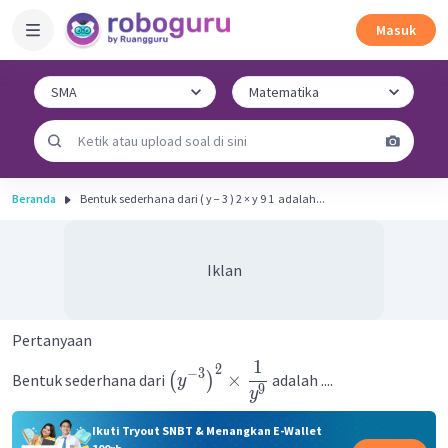
Masuk
Beranda
Bentuk sederhana dari ( y − 3 ) 2 × y 9 1 ​ adalah...
Iklan
Pertanyaan
1
2
−
3
×
Bentuk sederhana dari
(
)
adalah ....
y
9
y
Ikuti Tryout SNBT & Menangkan E-Wallet