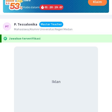
100rb
Klaim
Habis dalam
01
:
20
:
19
:
07
P. Tessalonika
Master Teacher
Mahasiswa/Alumni Universitas Negeri Medan
Jawaban terverifikasi
Iklan