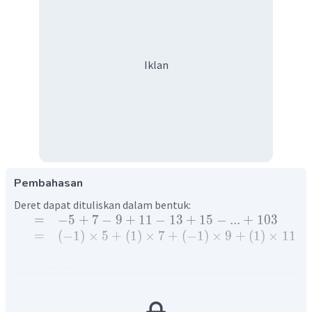
Iklan
Pembahasan
Deret dapat dituliskan dalam bentuk:
=
−
5
+
7
−
9
+
11
−
13
+
15
−
...
+
103
=
(
−
1
)
×
5
+
(
1
)
×
7
+
(
−
1
)
×
9
+
(
1
)
×
11
+
Deret
merupakan deret
aritmetika yang memiliki suku pertama
, suku
kedua
dan suku terakhir
.