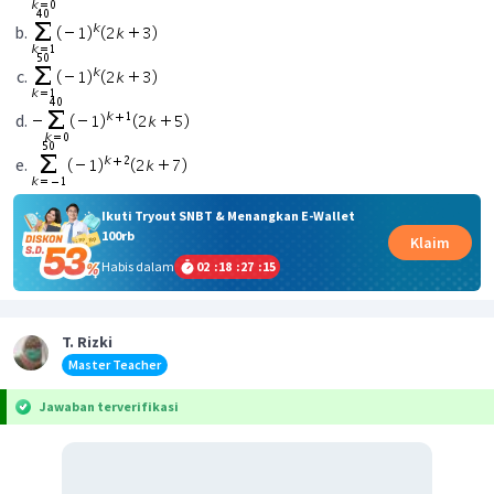
Ikuti Tryout SNBT & Menangkan E-Wallet
100rb
Klaim
Habis dalam
02
:
18
:
27
:
15
T. Rizki
Master Teacher
Jawaban terverifikasi