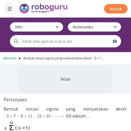
Masuk
Beranda
Bentuk notasi sigma yang menyatakan deret − 5 + 7 ...
Iklan
Pertanyaan
Bentuk notasi sigma yang menyatakan deret
adalah
−
5
+
7
−
9
+
11
−
13
+
15
−
⋯
+
103
…