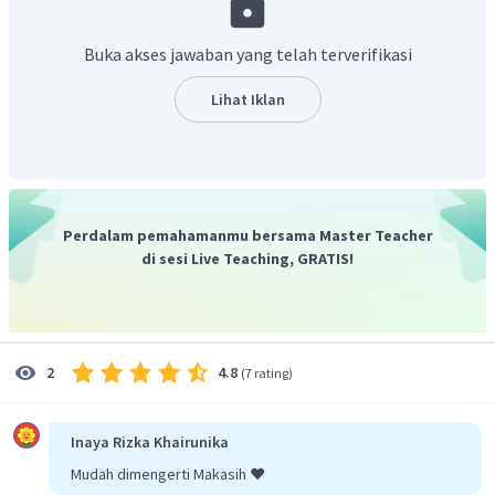
Beda deret:
Buka akses jawaban yang telah terverifikasi
Rumus suku ke-
deret:
Lihat Iklan
Dengan demikian, deret
dapat dituliskan dalam bentuk:
Perdalam pemahamanmu bersama Master Teacher
di sesi Live Teaching, GRATIS!
4.8
2
(
7 rating
)
Jadi, notasi sigma dari
Inaya Rizka Khairunika
adalah
Mudah dimengerti Makasih ❤️
Oleh karena itu, jawaban yang benar adalah C.