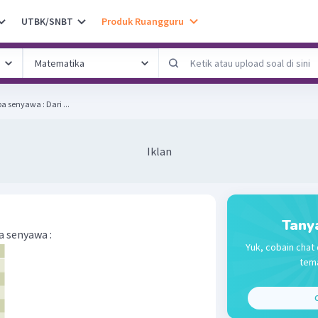
UTBK/SNBT
Produk Ruangguru
Bentuk hibrida dari beberapa senyawa : Dari ...
Iklan
Tany
a senyawa :
Yuk, cobain chat 
tema
C