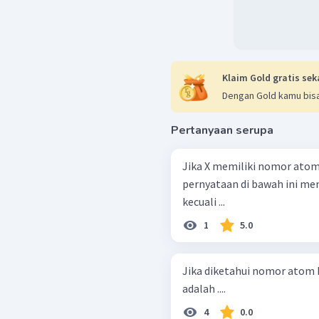
Klaim Gold gratis sek
Dengan Gold kamu bisa
Pertanyaan serupa
Jika X memiliki nomor atom
pernyataan di bawah ini menu
kecuali ...
1
5.0
Jika diketahui nomor atom B 
adalah ....
4
0.0