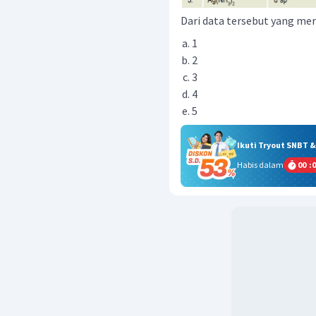
Dari data tersebut yang m
1
2
3
4
5
Ikuti Tryout SNBT 
Habis dalam
00
:
0