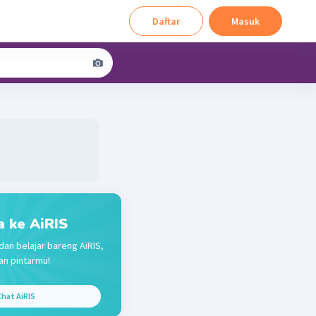
Daftar
Masuk
a ke AiRIS
dan belajar bareng AiRIS,
n pintarmu!
hat AiRIS