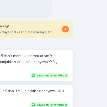
arang!
 tanya soal ke Forum sepuasnya, lho.
 5 dan Y memiliki nomor atom 9,
njukkan sifat-sifat senyawa XY 3 ​ ,
Jawaban terverifikasi
= 5 dan H = 1, hibridisasi senyawa BH 3 ​
Jawaban terverifikasi