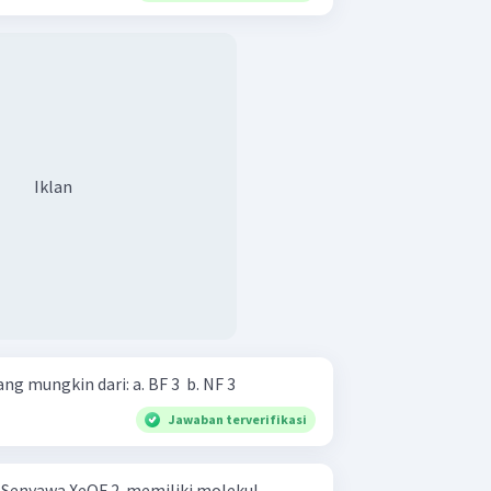
Iklan
Tentukan bentuk molekul yang mungkin dari: a. BF 3 ​ b. NF 3 ​
Jawaban terverifikasi
l