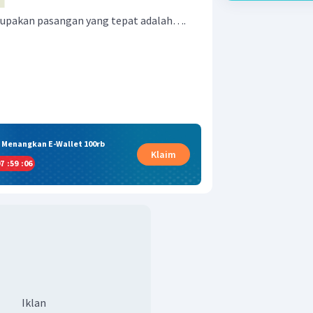
erupakan pasangan yang tepat adalah….
& Menangkan E-Wallet 100rb
Klaim
7
:
59
:
05
Iklan