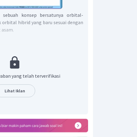
ah sebuah konsep bersatunya orbital-
orbital hibrid yang baru sesuai dengan
t asam.
6
2
5
2
p
3
s
3
p
aban yang telah terverifikasi
si
Lihat Iklan