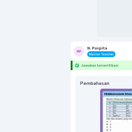
N. Puspita
Master Teacher
Jawaban terverifikasi
Pembahasan