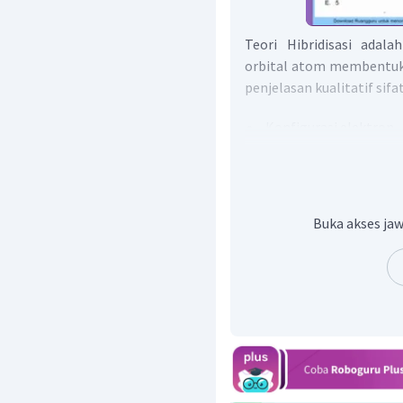
Teori Hibridisasi adal
orbital atom membentuk 
penjelasan kualitatif sifa
Konfigurasi elektron
1
H
=
1
s
1
2
2
Cl
=
1
s
2
s
17
Buka akses jaw
Orbital elektron valen