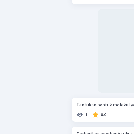
1
0.0
Perhatikan gambar berikut. Senyawa XeOF 2 ​ memiliki moleku