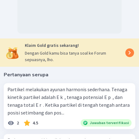
c. Energi total
1
2
=
E
k
A
M
2
1
2
2
−
2
2
−
3
=
20
(
2
×
1
0
)
=
4
×
1
0
J
(
)
E
π
E
π
M
M
2
Klaim Gold gratis sekarang!
Dengan Gold kamu bisa tanya soal ke Forum
sepuasnya, lho.
Pertanyaan serupa
Partikel melakukan ayunan harmonis sederhana. Tenaga
kinetik partikel adalah E k ​ , tenaga potensial E p ​ , dan
tenaga total E r ​ . Ketika partikel di tengah­ tengah antara
posisi setimbang dan pos...
2
4.5
Jawaban terverifikasi