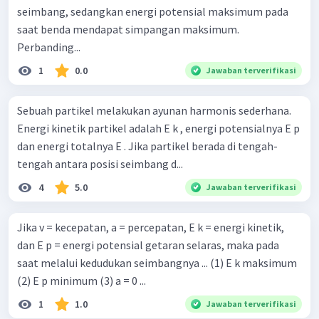
seimbang, sedangkan energi potensial maksimum pada
saat benda mendapat simpangan maksimum.
Perbanding...
1
0.0
Jawaban terverifikasi
Sebuah partikel melakukan ayunan harmonis sederhana.
Energi kinetik partikel adalah E k , energi potensialnya E p
dan energi totalnya E . Jika partikel berada di tengah-
tengah antara posisi seimbang d...
4
5.0
Jawaban terverifikasi
Jika v = kecepatan, a = percepatan, E k = energi kinetik,
dan E p = energi potensial getaran selaras, maka pada
saat melalui kedudukan seimbangnya ... (1) E k maksimum
(2) E p minimum (3) a = 0 ...
1
1.0
Jawaban terverifikasi