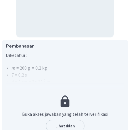
Pembahasan
Diketahui :
m
= 200 g = 0,2 kg
T
= 0,2 s
-2
A
= 2 cm = 2 x 10
m
Ditanya :
-2
a. kecepatan saat simpangan 10
m?
-2
b. Energi potensial saat simpangan 10
m?
Buka akses jawaban yang telah terverifikasi
c. Energi total?
Penyelesaian :
Lihat Iklan