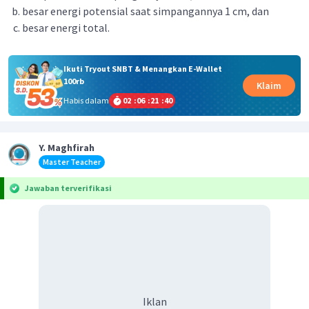
besar energi potensial saat simpangannya 1 cm, dan
besar energi total.
Ikuti Tryout SNBT & Menangkan E-Wallet
100rb
Klaim
Habis dalam
02
:
06
:
21
:
39
Y. Maghfirah
Master Teacher
Jawaban terverifikasi
Iklan