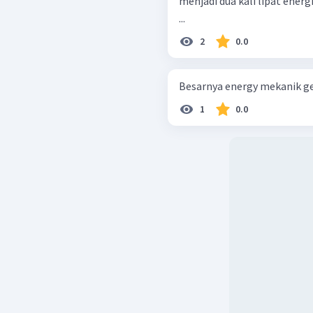
menjadi dua kali lipat ener
...
2
0.0
Besarnya energy mekanik g
1
0.0