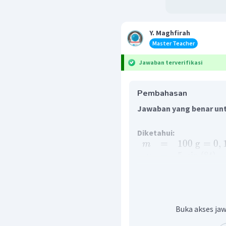
Y. Maghfirah
Master Teacher
Jawaban terverifikasi
Pembahasan
Jawaban yang benar unt
Diketahui:
=
100
g
=
0
,
m
=
5
sin
(
8
)
y
t
=
5
m
A
=
8
rad
/
s
ω
Ditanya:
energi total yan
Buka akses jaw