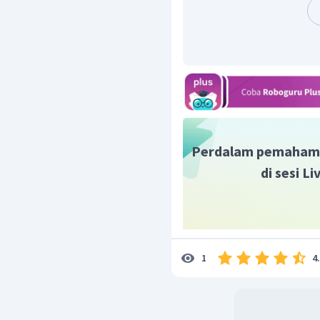
Pembahasan:
Energi total benda yang 
1
2
2
=
E
m
ω
A
2
2
1
=
(
0
,
1
)
(
8
)
2
=
80
J
Dengan demikian, energi t
Jadi, pilihan jawaban ya
Perdalam pemaham
di sesi L
4
1