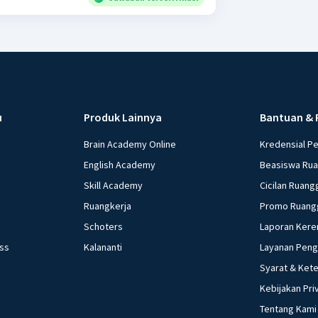
u
Produk Lainnya
Bantuan & 
Brain Academy Online
Kredensial P
English Academy
Beasiswa Ru
Skill Academy
Cicilan Ruang
Ruangkerja
Promo Ruang
Schoters
Laporan Kere
ess
Kalananti
Layanan Pen
Syarat & Ket
Kebijakan Pri
Tentang Kami