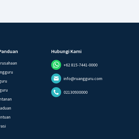
Panduan
Hubungi Kami
erusahaan
+62 815-7441-0000
angguru
info@ruangguru.com
guru
guru
02130930000
ntanan
gaduan
entuan
vasi