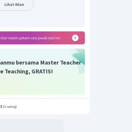
Lihat Iklan
bergerak harmonik sebagai berikut.
2
(
5
)
otal yang dimiliki benda sebesar 80 J.
ng tepat adalah E.
anmu bersama Master Teacher
ive Teaching, GRATIS!
.3
(
3 rating
)