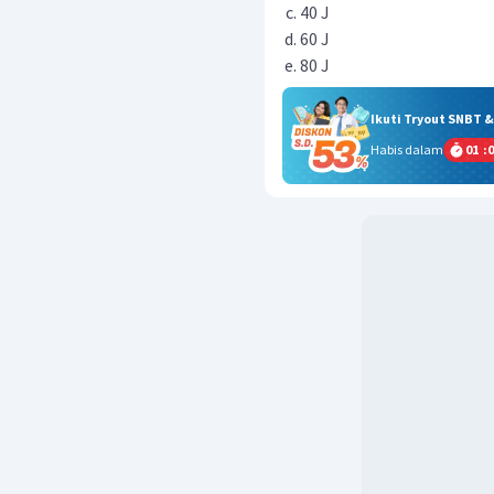
40 J
60 J
80 J
Ikuti Tryout SNBT 
Habis dalam
01
:
0