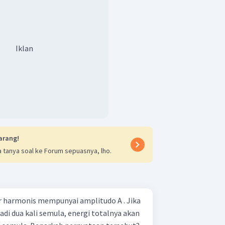
Iklan
arang!
 tanya soal ke Forum sepuasnya, lho.
 harmonis mempunyai amplitudo A . Jika
di dua kali semula, energi totalnya akan