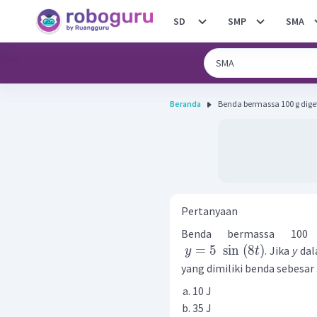
SD
SMP
SMA
Beranda
Benda bermassa 100 g dige
Pertanyaan
Benda bermassa 100 
=
5
sin
(
8
)
. Jika
y
dal
y
t
yang dimiliki benda sebesar .
10 J
35 J