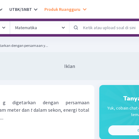
UTBK/SNBT
Produk Ruangguru
tarkan dengan persamaan y...
Iklan
Tany
g digetarkan dengan persamaan
Yuk, cobain chat 
am meter dan
t
dalam sekon, energi total
tema
...
C