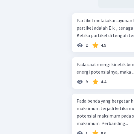
Partikel melakukan ayunan 
partikel adalah E k ​ , tenaga 
Ketika partikel di tengah­ t
2
4.5
Pada saat energi kinetik be
energi potensialnya, maka ..
9
4.4
Pada benda yang bergetar h
maksimum terjadi ketika me
potensial maksimum pada 
maksimum. Perbanding...
1
0.0