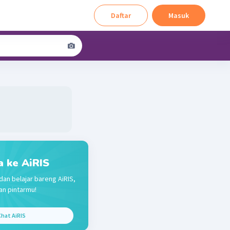
Daftar
Masuk
a ke AiRIS
dan belajar bareng AiRIS,
n pintarmu!
hat AiRIS