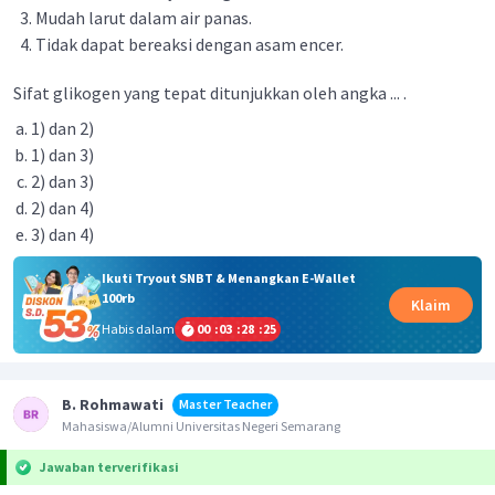
Mudah larut dalam air panas.
Tidak dapat bereaksi dengan asam encer.
Sifat glikogen yang tepat ditunjukkan oleh angka ... .
1) dan 2)
1) dan 3)
2) dan 3)
2) dan 4)
3) dan 4)
Ikuti Tryout SNBT & Menangkan E-Wallet
100rb
Klaim
Habis dalam
00
:
03
:
28
:
24
B. Rohmawati
Master Teacher
Mahasiswa/Alumni Universitas Negeri Semarang
Jawaban terverifikasi