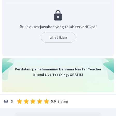
aktivitas. Sifat-sifat dari glikogen adalah:
Dapat mereduksi pereaksi Fehling karena terdiri dari
monosakarida glukosa.
Buka akses jawaban yang telah terverifikasi
Dapat dihidrolisis menjadi maltosa.
Larut dalam air panas.
Lihat Iklan
Jika diuji dengan iodin akan menghasilkan warna
coklat.
Berdasarkan hal tersebut dan opsi pada soal, maka yang
termasuk dalam sifat glikogen adalah dalam larutannya
Perdalam pemahamanmu bersama Master Teacher
dapat mereduksi Fehling dan dapat larut dalam air panas.
di sesi Live Teaching, GRATIS!
Jadi sifat glikogen ditunjukkan oleh nomor 1 dan 3.
5.0
3
(
1 rating
)