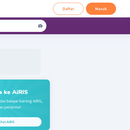
Daftar
Masuk
a ke AiRIS
dan belajar bareng AiRIS,
n pintarmu!
hat AiRIS