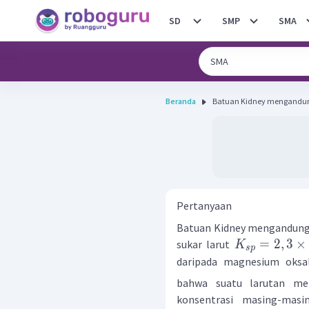
SD
SMP
SMA
Beranda
Batuan Kidney mengandung 
Pertanyaan
Batuan Kidney mengandung
=
2
,
3
×
sukar larut
K
s
p
daripada magnesium oks
bahwa suatu larutan me
konsentrasi masing-mas