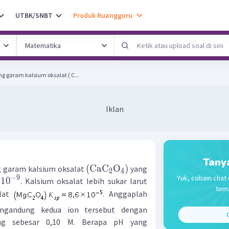
UTBK/SNBT
Produk Ruangguru
garam kalsium oksalat ( C...
Iklan
Tany
(
CaC
O
)
 garam kalsium oksalat
yang
2
4
Yuk, cobain chat 
−
9
1
0
. Kalsium oksalat lebih sukar larut
tema
alat
. Anggaplah
ngandung kedua ion tersebut dengan
C
ing sebesar 0,10 M. Berapa pH yang