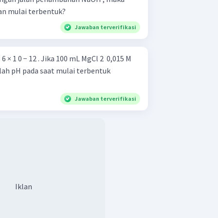
an mulai terbentuk?
Jawaban terverifikasi
an untuk mencapai pemisahan maksimum
berikut.
= 6 × 1 0 − 12 . Jika 100 mL MgCl 2 ​ 0,015 M
lah pH pada saat mulai terbentuk
Jawaban terverifikasi
lukan untuk mencapai pemisahan
CaC
O
elalui pengendapan
adalah
2
4
Iklan