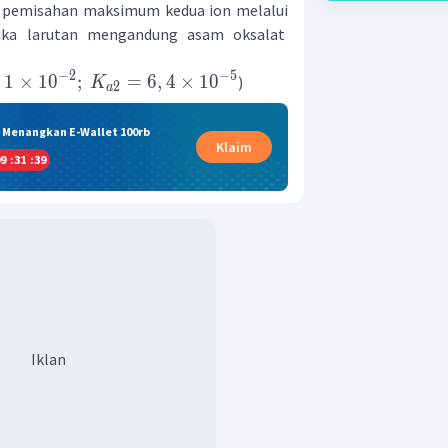
i pemisahan maksimum kedua ion melalui
jika larutan mengandung asam oksalat
−
2
−
5
,
1
×
1
0
;
=
6
,
4
×
1
0
)
K
2
a
& Menangkan E-Wallet 100rb
Klaim
9
:
31
:
39
Iklan