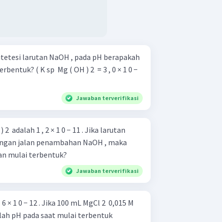
M ditetesi larutan NaOH , pada pH berapakah
bentuk? ( K sp ​ Mg ( OH ) 2 ​ = 3 , 0 × 1 0 −
Jawaban terverifikasi
2 ​ adalah 1 , 2 × 1 0 − 11 . Jika larutan
dengan jalan penambahan NaOH , maka
an mulai terbentuk?
Jawaban terverifikasi
= 6 × 1 0 − 12 . Jika 100 mL MgCl 2 ​ 0,015 M
lah pH pada saat mulai terbentuk