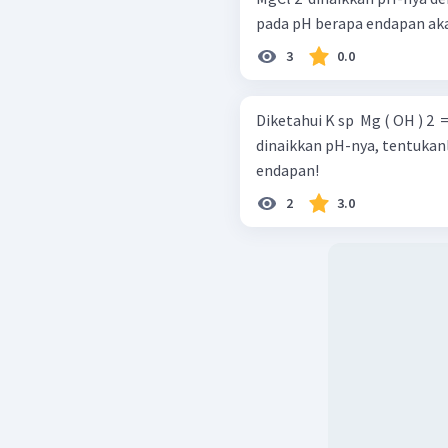
pada pH berapa endapan ak
3
0.0
Maka, pH yang diperluk
dapat ditentukan sebagai 
Diketahui K sp ​ Mg ( OH ) 2 ​ 
dinaikkan pH-nya, tentukan
endapan!
2
3.0
Jadi, pH yang diper
maksimum kedua ion m
2,1.