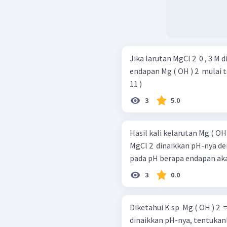
Jika larutan MgCl 2 ​ 0 , 3 
endapan Mg ( OH ) 2 ​ mulai ter
11 )
3
5.0
Hasil kali kelarutan Mg ( OH ) 
MgCl 2 ​ dinaikkan pH-nya 
pada pH berapa endapan ak
3
0.0
Diketahui K sp ​ Mg ( OH ) 2 ​ 
dinaikkan pH-nya, tentukan