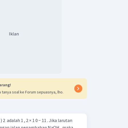
2
−
+
⇌
2
H
+
C
O
4
2
4
ebgai berikut.
Iklan
erurai
=
M
, maka
dan
x
arang!
 tanya soal ke Forum sepuasnya, lho.
lai
x
sangat rendah dan dapat diabaikan,
1
. Oleh sebab itu,
2 ​ adalah 1 , 2 × 1 0 − 11 . Jika larutan
dengan jalan penambahan NaOH , maka