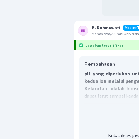
B. Rohmawati
Master 
Mahasiswa/Alumni Universit
Jawaban terverifikasi
Pembahasan
pH yang diperlukan u
kedua ion melalui pen
Kelarutan adalah
konse
dapat larut sampai keada
kelarutan didefinisikan
ion-ion pangkat masing-m
Untuk mencapai pemis
C
melalui pengendapan
mengendap terlebih dahu
Buka akses jaw