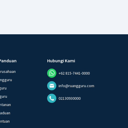
Panduan
Hubungi Kami
erusahaan
+62 815-7441-0000
angguru
info@ruangguru.com
guru
guru
02130930000
ntanan
gaduan
entuan