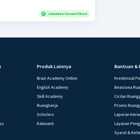
Jawaban terverifikasi
u
Produk Lainnya
Bantuan & 
Brain Academy Online
Kredensial P
English Academy
Beasiswa Ru
Skill Academy
Cicilan Ruang
Ruangkerja
Promo Ruang
Schoters
Laporan Kere
ess
Kalananti
Layanan Pen
Syarat & Ket