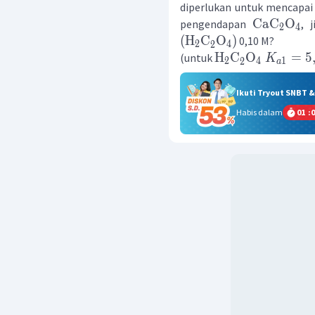
diperlukan untuk mencapa
CaC
O
pengendapan
, 
2
4
(
H
C
O
)
0,10 M?
2
4
2
H
C
O
=
5
(untuk
K
2
4
1
2
a
Ikuti Tryout SNBT 
Habis dalam
01
:
0