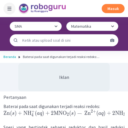
Masuk
Beranda
Baterai pada saat digunakan terjadi reaksi redoks:...
Iklan
Pertanyaan
Baterai pada saat digunakan terjadi reaksi redoks:
+
2
+
Zn
(
)
+
NH
(
)
+
2
MNO
(
)
→
Zn
(
)
+
2
NH
(
s
a
q
s
a
q
2
3
4
Spesi yang bertindak sebagai reduktor dan hasil reduksi