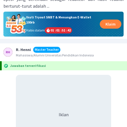
berturut-turut adalah ...
Ikuti Tryout SNBT & Menangkan E-Wallet
100rb
Klaim
Habis dalam
01
:
01
:
51
:
42
R. Henni
Master Teacher
Mahasiswa/Alumni Universitas Pendidikan Indonesia
Jawaban terverifikasi
Iklan