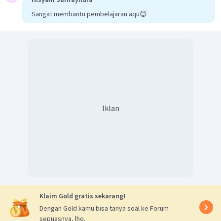
2
b
.
o
.
Mn
=
+
6
Sangat membantu pembelajaran aqu😊
b
.
o
.
Mn
=
+
3
Mn mengalami penurunan bilangan oksidasi yaitu
+
3
dari
ke
maka Mn mengalami reaksi reduksi.
Mn
O
Sehingga hasil reduksi adalah
.
2
3
Jadi spesi yang bertindak sebagai reduktor adalah Zn
dan hasil reduksinya adalah
.
Iklan
Klaim Gold gratis sekarang!
Dengan Gold kamu bisa tanya soal ke Forum
sepuasnya, lho.