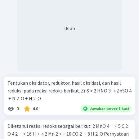
Iklan
Tentukan oksidator, reduktor, hasil oksidasi, dan hasil
reduksi pada reaksi redoks berikut. ZnS + 2 HNO 3 ​ → ZnSO 4
​ + N 2 ​ O + H 2 ​ O
3
4.0
Jawaban terverifikasi
Diketahui reaksi redoks sebagai berikut. 2 MnO 4 − ​ + 5 C 2 ​
O 4 2 − ​ + 16 H + → 2 Mn 2 + + 10 CO 2 ​ + 8 H 2 ​ O Pernyataan