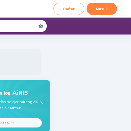
Daftar
Masuk
a ke AiRIS
dan belajar bareng AiRIS,
n pintarmu!
hat AiRIS