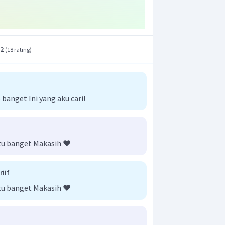
.2
(
18 rating
)
anget Ini yang aku cari!
ntu banget Makasih ❤️
iif
ntu banget Makasih ❤️