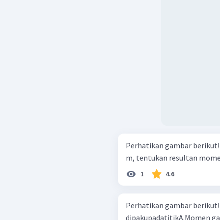
Perhatikan gambar berikut! Jika diketahui panjang batang adalah 
m, tentukan resultan momen
1
4.6
Perhatikan gambar berikut! Panjang AB = BC = CD. Batan
dipakupadatitikA.Momen gaya 