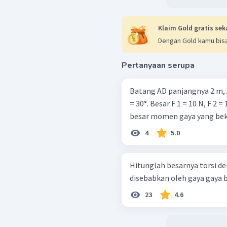
Klaim Gold gratis sek
Dengan Gold kamu bisa
Pertanyaan serupa
Batang AD panjangnya 2 m, A
= 30°. Besar F 1 = 10 N, F 2 = 12 N, 
besar momen gaya yang beker
4
5.0
Hitunglah besarnya torsi de
disebabkan oleh gaya gaya berik
23
4.6