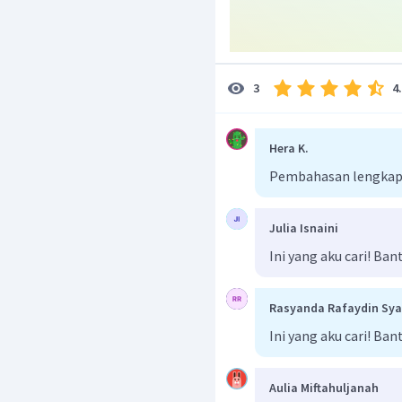
4
3
Hera K.
Pembahasan lengkap b
Julia Isnaini
Ini yang aku cari! Ba
Rasyanda Rafaydin Syar
Ini yang aku cari! Ba
Aulia Miftahuljanah