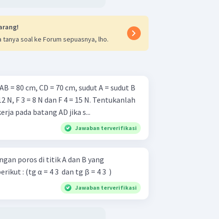
arang!
 tanya soal ke Forum sepuasnya, lho.
B = 80 cm, CD = 70 cm, sudut A = sudut B
F 3 = 8 N dan F 4 = 15 N. Tentukanlah
ja pada batang AD jika s...
Jawaban terverifikasi
ngan poros di titik A dan B yang
ut : (tg α = 4 3 ​ dan tg β = 4 3 ​ )
Jawaban terverifikasi