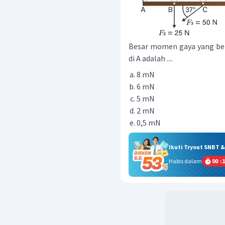
Besar momen gaya yang beke
di A adalah ....
8 mN
6 mN
5 mN
2 mN
0,5 mN
Ikuti Tryout SNBT 
Habis dalam
00
:
1