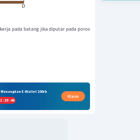
rja pada batang jika diputar pada poros
& Menangkan E-Wallet 100rb
Klaim
2
:
29
:
45