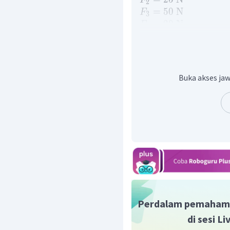
F
2
=
50
N
F
3
=
20
N
F
4
=
0
m
L
1
=
10
cm
=
0
,
1
m
L
2
=
20
cm
=
0
,
2
m
L
3
=
40
cm
=
0
,
4
m
L
4
Buka akses jaw
=
...
?
Ditanya:
τ
Penyelesaian:
=
−
∑
τ
F
L
1
1
=
15.0
−
25
=
0
−
2
,
5
=
−
0
,
5
N
Dengan demikian, besar
jika diputar pada poros di
Oleh karena itu, jawaba
Perdalam pemaham
di sesi L