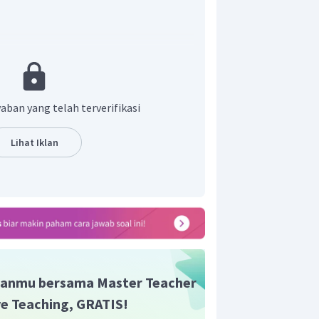
aban yang telah terverifikasi
Lihat Iklan
∘
−
sin
3
7
.
+
F
L
F
L
F
L
2
2
3
3
4
4
.0
,
1
−
50.0
,
6.0
,
2
+
20.0
,
4
−
6
+
8
m
 momen gaya yang bekerja pada batang
 A adalah
0,5 Nm
.
n yang tepat adalah E.
anmu bersama Master Teacher
ive Teaching, GRATIS!