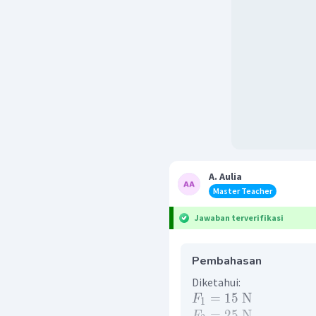
A. Aulia
Master Teacher
Jawaban terverifikasi
Pembahasan
Diketahui:
=
15
N
F
1
=
25
N