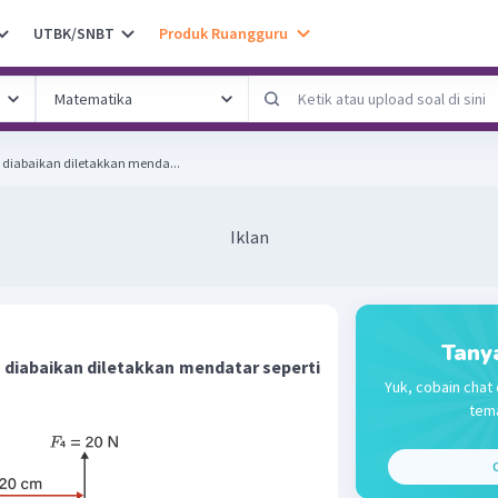
UTBK/SNBT
Produk Ruangguru
diabaikan diletakkan menda...
Iklan
Tany
diabaikan diletakkan mendatar seperti
Yuk, cobain chat 
tema
C