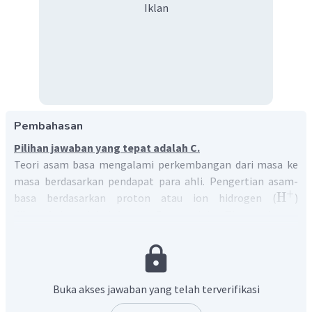
Iklan
Pembahasan
Pilihan jawaban yang tepat adalah C.
Teori asam basa mengalami perkembangan dari masa ke
masa berdasarkan pendapat para ahli. Pengertian asam-
+
H
basa berdasarkan proton atau ion hidrogen (
)
dikemukakan oleh Johannes Bronsted dan Thomas Lowry.
Keduanya mengemukakan secara terpisah, namun
bersamaan. Menurut Bronsted-Lowry:
Asam adalah spesi yang dapat memberi proton
Buka akses jawaban yang telah terverifikasi
(donor proton).
Basa adalah spesi yang dapat menerima proton