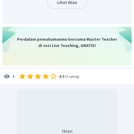
Lihat Iklan
(akseptor proton).
Jadi, basa adalah akseptor proton sesuai dengan teori
menurut Bronsted-Lowry.
Perdalam pemahamanmu bersama Master Teacher
di sesi Live Teaching, GRATIS!
4.0
1
(
3 rating
)
Iklan