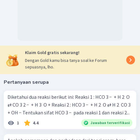
Klaim Gold gratis sekarang!
Dengan Gold kamu bisa tanya soal ke Forum
sepuasnya, lho.
Pertanyaan serupa
Diketahui dua reaksi berikut ini: Reaksi 1 : HCO 3 − ​ + H 2 ​ O
⇄ CO 3 2 − ​ + H 3 ​ O + Reaksi 2 : HCO 3 − ​ + H 2 ​ O ⇄ H 2 ​ CO 3 ​
+ OH − Tentukan sifat HCO 3 − ​ pada reaksi 1 dan reaksi 2...
1
4.4
Jawaban terverifikasi