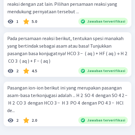
reaksi dengan zat lain. Pilihan persamaan reaksi yang
mendukung pernyataan tersebut ...
1
5.0
Jawaban terverifikasi
Pada persamaan reaksi berikut, tentukan spesi manakah
yang bertindak sebagai asam atau basa! Tunjukkan
pasangan basa konjugatnya! HCO 3 − ​ ( aq ) + HF ( aq ) → H 2
​ CO 3 ​ ( aq ) + F − ( aq )
2
4.5
Jawaban terverifikasi
Pasangan ion-ion berikut ini yang merupakan pasangan
asam-basa terkonjugasi adalah ... H 2 ​ SO 4 ​ dengan SO 4 2 −
​ H 2 ​ CO 3 ​ dengan HCO 3 − ​ H 3 ​ PO 4 ​ dengan PO 4 3 − ​ HCl
de...
2
2.0
Jawaban terverifikasi