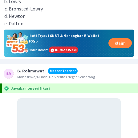
Lowry
Bronsted-Lowry
Newton
Dalton
Ikuti Tryout SNBT & Menangkan E-Wallet
100rb
Klaim
Habis dalam
01
:
02
:
15
:
26
B. Rohmawati
Master Teacher
Mahasiswa/Alumni Universitas Negeri Semarang
Jawaban terverifikasi