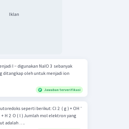
Iklan
menjadi I − digunakan NaIO 3 ​ sebanyak
g ditangkap oleh untuk menjadi ion
Jawaban terverifikasi
 seperti berikut: Cl 2 ​ ( g ) + OH ⁻
umlah mol elektron yang
but adalah ….