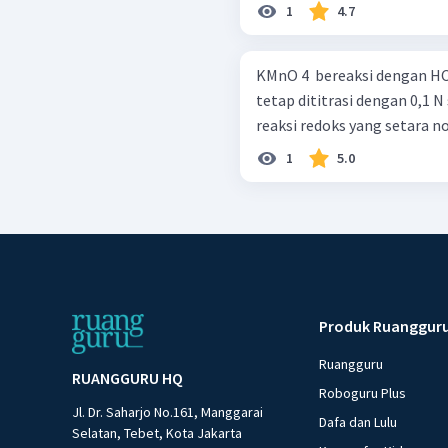
1
4.7
KMnO 4 ​ bereaksi dengan HCl
tetap dititrasi dengan 0,1 N seb
1
5.0
Produk Ruanggur
Ruangguru
RUANGGURU HQ
Roboguru Plus
Jl. Dr. Saharjo No.161, Manggarai
Dafa dan Lulu
Selatan, Tebet, Kota Jakarta