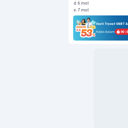
6 mol
7 mol
Ikuti Tryout SNBT 
Habis dalam
00
:
0