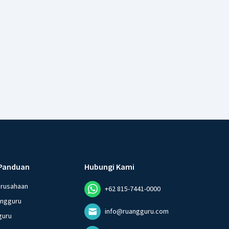
Panduan
Hubungi Kami
erusahaan
+62 815-7441-0000
angguru
info@ruangguru.com
guru