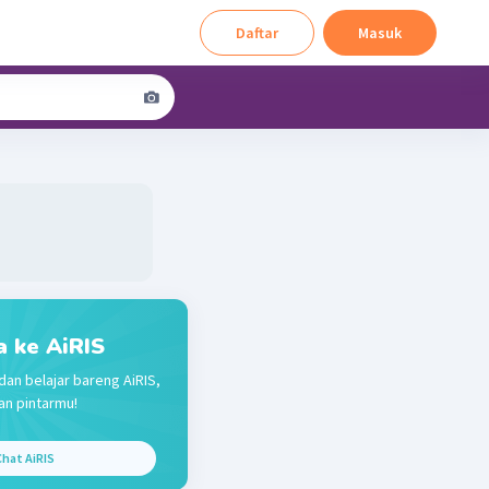
Daftar
Masuk
a ke AiRIS
dan belajar bareng AiRIS,
n pintarmu!
hat AiRIS