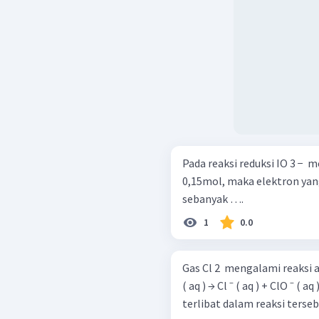
Pada reaksi reduksi IO 3 − ​ 
0,15mol, maka elektron yan
sebanyak ….
1
0.0
Gas Cl 2 ​ mengalami reaksi autoredoks
( aq ) → Cl ⁻ ( aq ) + ClO ⁻ ( aq ) + H 2 ​ O ( l ) J
terlibat dalam reaksi terse