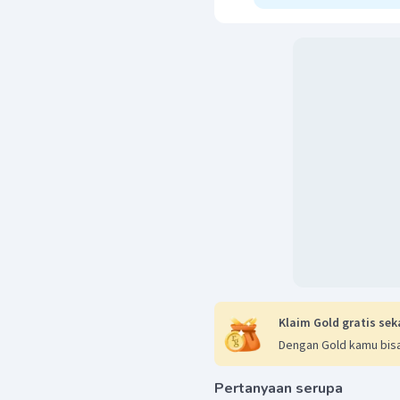
dahulu jumlah elektronny
Sesuai perbandingan koef
dioksidasi oleh 1 mol
Jadi, jawaban yang bena
Klaim Gold gratis sek
Dengan Gold kamu bisa
Pertanyaan serupa