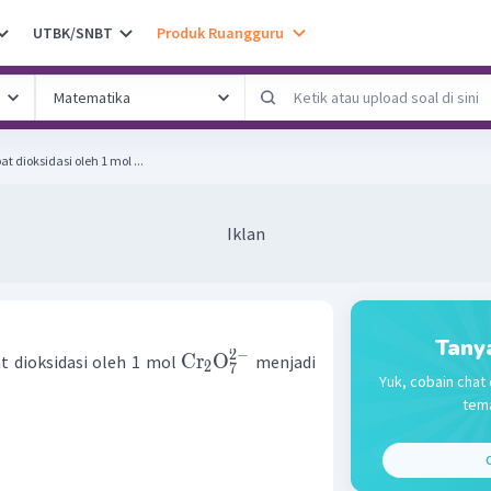
UTBK/SNBT
Produk Ruangguru
 dioksidasi oleh 1 mol ...
Iklan
Tany
2
−
Cr
O
t dioksidasi oleh 1 mol
menjadi
2
7
Yuk, cobain chat 
tema
C