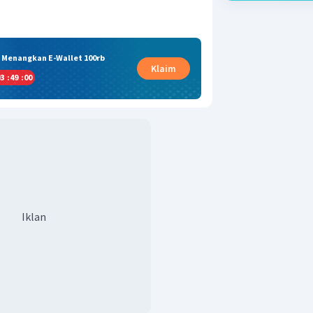
& Menangkan E-Wallet 100rb
Klaim
3
:
48
:
59
Iklan