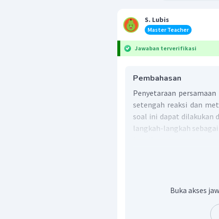
S. Lubis
Master Teacher
Jawaban terverifikasi
Pembahasan
Penyetaraan persamaan 
setengah reaksi dan met
soal ini dapat dilakuka
langkah-langkah sebagai 
1. Menulis secara t
menyetarakan jumlah
bilangan oksidasi.
Buka akses jaw