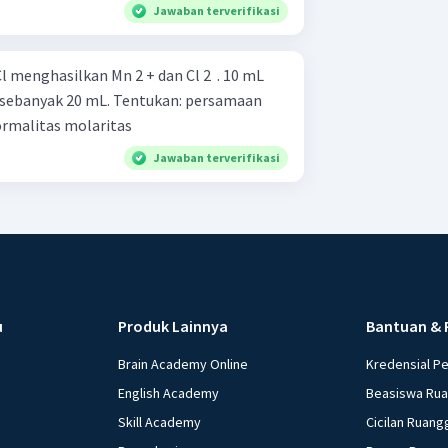
Jawaban terverifikasi
 menghasilkan Mn 2 + dan Cl 2 ​ . 10 mL
anyak 20 mL. Tentukan: persamaan
reaksi redoks yang setara normalitas molaritas
Jawaban terverifikasi
u
Produk Lainnya
Bantuan & 
Brain Academy Online
Kredensial P
English Academy
Beasiswa Ru
Skill Academy
Cicilan Ruang