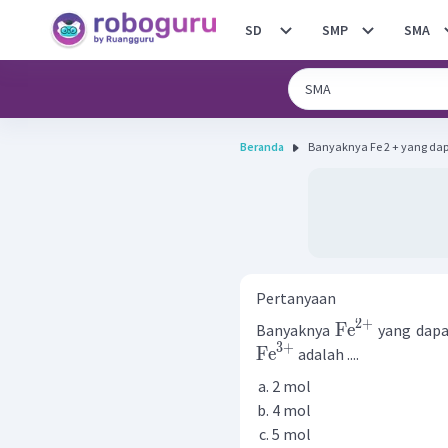
SD
SMP
SMA
Beranda
Banyaknya Fe 2 + yang dapat
Pertanyaan
2
+
Fe
Banyaknya
yang dapa
3
+
Fe
adalah ....
2 mol
4 mol
5 mol