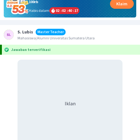
100rb
Klaim
Habis dalam
02
:
02
:
40
:
17
S. Lubis
Master Teacher
Mahasiswa/Alumni Universitas Sumatera Utara
Jawaban terverifikasi
Iklan