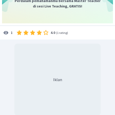
Perdalam pemahamanmu bersama Master Teacher
menyentuhkan kertas kobalt kepada uap air hasil
di sesi Live Teaching, GRATIS!
pembakaran senyawa karbon. Jika bereaksi dengan
uap air, kertas kobalt yang berwarna biru akan
berubah warna menjadi merah jambu.
4.0
1
(
1 rating
)
Jadi, jawaban sesuai dengan uraian di atas.
Iklan