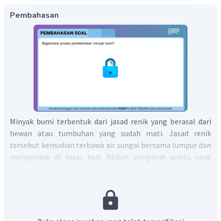
Pembahasan
Minyak bumi terbentuk dari jasad renik yang berasal dari
hewan atau tumbuhan yang sudah mati. Jasad renik
tersebut kemudian terbawa air sungai bersama lumpur dan
mengendap di dasar laut. Akibat pengaruh waktu yang
mencapai ribuan bahkan jutaan tahun, temperatur tinggi,
dan tekanan oleh lapisan di atasnya, jasad renik berubah
menjadi bintik-bintik dan gelembung minyak atau gas.
Lumpur yang bercampur dengan jasad renik tersebut
kemudian berubah menjadi batuan sedimen yang berpori,