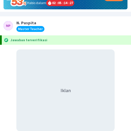
Habis dalam
02
:
05
:
14
:
27
N. Puspita
Master Teacher
Jawaban terverifikasi
Iklan