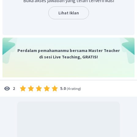
Buka akses jawaban yang telah terverifikasi
sedangkan bintik minyak dan gas bergerak ke tempat yang
tekanannya rendah dan terakumulasi pada daerah
Lihat Iklan
perangkap (
trap
) yang merupakan batuan kedap. Pada
daerah perangkap tersebut, gas alam, minyak, dan air
terakumulasi sebagai deposit minyak bumi. Rongga bagian
atas merupakan gas alam, sedangkan cairan minyak
mengambang di atas deposit air.
Perdalam pemahamanmu bersama Master Teacher
Jadi, jawaban yang tepat adalah seperti yang sudah
di sesi Live Teaching, GRATIS!
dijelaskan.
5.0
2
(
4 rating
)