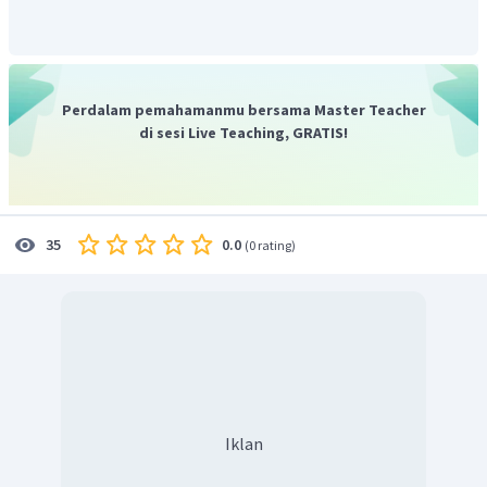
Dengan demikian, kata kerja material yang terdapat
pada teks di atas adalah "mengikat",
"membuat", "menjadi", dan "terjadi". Sedangkan kata
kerja relasional teks diatas adalah "sehingga".
Perdalam pemahamanmu bersama Master Teacher
di sesi Live Teaching, GRATIS!
0.0
35
(
0 rating
)
Iklan