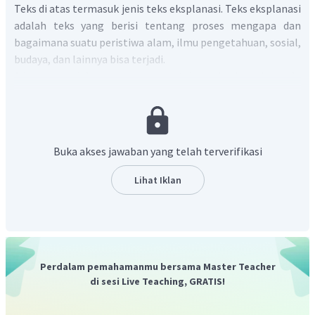
Teks di atas termasuk jenis teks eksplanasi. Teks eksplanasi
adalah teks yang berisi tentang proses mengapa dan
bagaimana suatu peristiwa alam, ilmu pengetahuan, sosial,
budaya, dan lainnya bisa terjadi.
Ada pun dalam menyusun teks eksplanasi perlu
memperhatikan kaidah kebahasaan berikut ini:
Menggunakan konjungsi kasual dan kronologis
Terdapat istilah ilmiah
Buka akses jawaban yang telah terverifikasi
Menggunakan kata kerja material dan rasional
Lihat Iklan
Konjungsi kronologis
adalah kata penghubung yang
menandai keterangan waktu pada sebuah kalimat. Kata-
kata yang termasuk dalam konjungsi kronologis antara lain
adalah
lalu, kemudian, sebelumnya, selanjutnya, sejak, saat,
sambil, seraya, hingga,
dan
pada akhirnya.
Konjungsi
Perdalam pemahamanmu bersama Master Teacher
kausalitas
adalah kata penghubung yang menghubungkan
di sesi Live Teaching, GRATIS!
dua buah klausa atau lebih yang menggambarkan sebab
akibat. Kata-kata yang menunjukkan konjungsi kausalitas