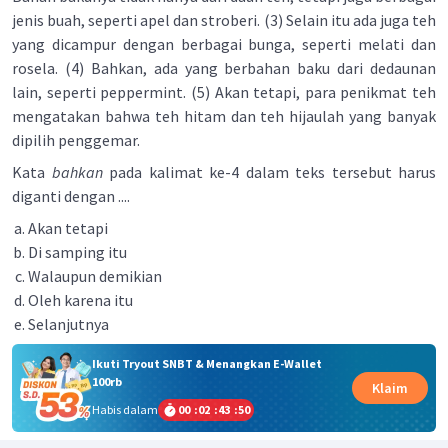
jenis buah, seperti apel dan stroberi. (3) Selain itu ada juga teh
yang dicampur dengan berbagai bunga, seperti melati dan
rosela. (4) Bahkan, ada yang berbahan baku dari dedaunan
lain, seperti peppermint. (5) Akan tetapi, para penikmat teh
mengatakan bahwa teh hitam dan teh hijaulah yang banyak
dipilih penggemar.
Kata
bahkan
pada kalimat ke-4 dalam teks tersebut harus
diganti dengan ....
Akan tetapi
Di samping itu
Walaupun demikian
Oleh karena itu
Selanjutnya
Ikuti Tryout SNBT & Menangkan E-Wallet
100rb
Klaim
Habis dalam
00
:
02
:
43
:
50