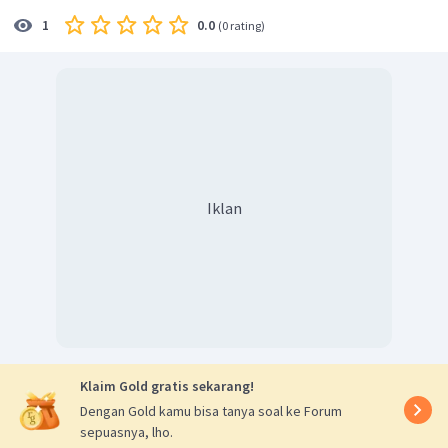
0.0
1
(
0 rating
)
Iklan
Klaim Gold gratis sekarang!
Dengan Gold kamu bisa tanya soal ke Forum
sepuasnya, lho.