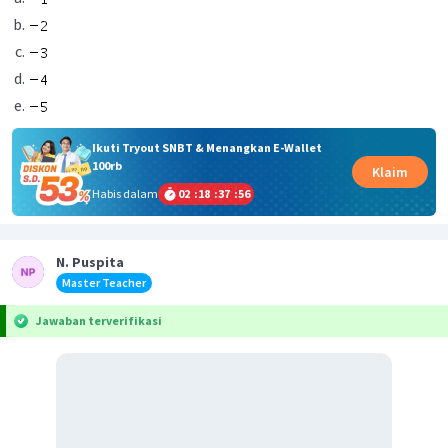
Ikuti Tryout SNBT & Menangkan E-Wallet
100rb
Klaim
Habis dalam
02
:
18
:
37
:
56
N. Puspita
Master Teacher
Jawaban terverifikasi