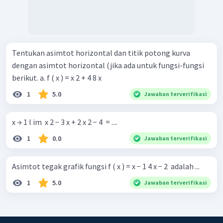
Tentukan asimtot horizontal dan titik potong kurva
dengan asimtot horizontal (jika ada untuk fungsi-fungsi
berikut. a. f ( x ) = x 2 + 4 8 x ​
1
5.0
Jawaban terverifikasi
x → 1 l im ​ x 2 − 3 x + 2 x 2 − 4 ​ = ....
1
0.0
Jawaban terverifikasi
Asimtot tegak grafik fungsi f ( x ) = x − 1 4 x − 2 ​ adalah ...
1
5.0
Jawaban terverifikasi