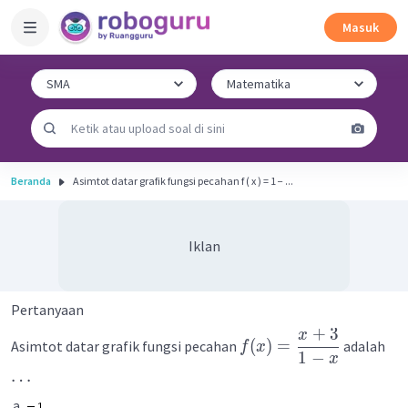
Masuk
Beranda
Asimtot datar grafik fungsi pecahan f ( x ) = 1 − ...
Iklan
Pertanyaan
+
3
x
(
)
=
Asimtot datar grafik fungsi pecahan
adalah
f
x
1
−
x
…