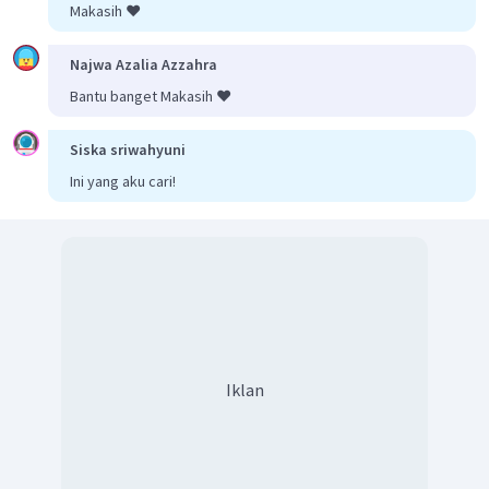
Makasih ❤️
Najwa Azalia Azzahra
Pereaksi pembatas adalah yang memiliki perbandingan
Bantu banget Makasih ❤️
mol dan koefisien paling kecil, maka pereaksi pembatasnya
adalah
. Jadi, pernyataan pada opsi jawaban B adalah
Siska sriwahyuni
benar.
Ini yang aku cari!
Reaksi yang terjadi yaitu:
Massa zat yang bersisa dan yang dihasilkan yaitu:
Iklan