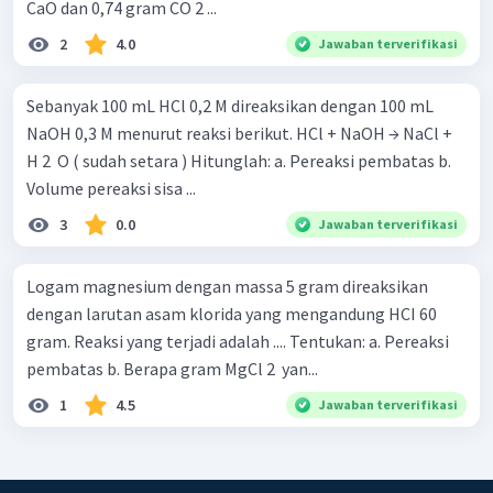
CaO dan 0,74 gram CO 2 ...
2
4.0
Jawaban terverifikasi
Sebanyak 100 mL HCl 0,2 M direaksikan dengan 100 mL
NaOH 0,3 M menurut reaksi berikut. HCl + NaOH → NaCl +
H 2 ​ O ( sudah setara ) Hitunglah: a. Pereaksi pembatas b.
Volume pereaksi sisa ...
3
0.0
Jawaban terverifikasi
Logam magnesium dengan massa 5 gram direaksikan
dengan larutan asam klorida yang mengandung HCI 60
gram. Reaksi yang terjadi adalah .... Tentukan: a. Pereaksi
pembatas b. Berapa gram MgCl 2 ​ yan...
1
4.5
Jawaban terverifikasi