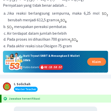
2
2
2
2
4
Pernyataan yang tidak benar adalah ...
Jika reaksi berlangsung sempurna, maka 6,25 mol
berubah menjadi 612,5 gram
merupakan pereaksi pembatas
Air terdapat dalam jumlah berlebih
Pada proses ini dihasilkan 700 gram
Pada akhir reaksi sisa Oksigen 75 gram
Ikuti Tryout SNBT & Menangkan E-Wallet
100rb
Klaim
Habis dalam
02
:
13
:
53
:
57
I. Solichah
Master Teacher
Jawaban terverifikasi