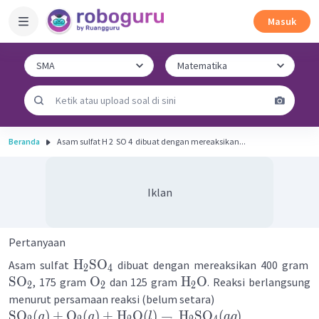
Masuk
Beranda
Asam sulfat H 2 ​ SO 4 ​ dibuat dengan mereaksikan...
Iklan
Pertanyaan
H
SO
Asam sulfat
dibuat dengan mereaksikan 400 gram
2
4
SO
O
H
O
, 175 gram
dan 125 gram
. Reaksi berlangsung
2
2
2
menurut persamaan reaksi (belum setara)
SO
(
)
+
O
(
)
+
H
O
(
)
→
H
SO
(
)
g
g
l
a
q