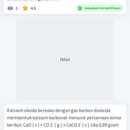
1
4.5
Jawaban terverifikasi
Iklan
Kalsium oksida bereaksi dengan gas karbon dioksida
membentuk kalsium karbonat menurut persamaan kimia
berikut: CaO ( s ) + CO 2 ​ ( g ) → CaCO 3 ​ ( s ) Jika 0,89 gram