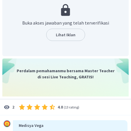
Buka akses jawaban yang telah terverifikasi
Lihat Iklan
Perdalam pemahamanmu bersama Master Teacher
di sesi Live Teaching, GRATIS!
Untuk mengetahui pereaksi pembatas, ditentukan
menggunakan perbandingan mol dengan koefisiennya
seperti berikut:
4.8
2
(
13 rating
)
Medisya Vega