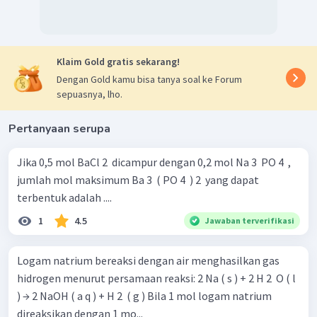
Klaim Gold gratis sekarang!
Jadi, pada akhir reaksi dihasilkan 612,5 g
, dan zat
Dengan Gold kamu bisa tanya soal ke Forum
yang bersisa adalah 75 g
dan 12,42 g
.
sepuasnya, lho.
Maka pernyataan yang tidak benar adalah pernyataan pada
opsi jawaban D.
Pertanyaan serupa
Jadi, jawaban yang benar adalah D.
Jika 0,5 mol BaCl 2 ​ dicampur dengan 0,2 mol Na 3 ​ PO 4 ​ ,
jumlah mol maksimum Ba 3 ​ ( PO 4 ​ ) 2 ​ yang dapat
terbentuk adalah ....
1
4.5
Jawaban terverifikasi
Logam natrium bereaksi dengan air menghasilkan gas
hidrogen menurut persamaan reaksi: 2 Na ( s ) + 2 H 2 ​ O ( l
) → 2 NaOH ( a q ) + H 2 ​ ( g ) Bila 1 mol logam natrium
direaksikan dengan 1 mo...