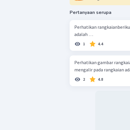
Pertanyaan serupa
Perhatikan rangkaianberikut! Besar potensial antara ujung A 
adalah …
1
4.4
Perhatikan gambar rangkaian listrik beri
mengalir pada rangkaian adal
2
4.8