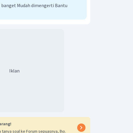
 banget Mudah dimengerti Bantu
Iklan
arang!
 tanya soal ke Forum sepuasnya, lho.