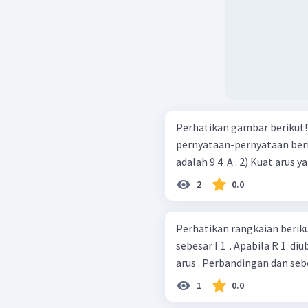
Perhatikan gambar berikut!\ Setelah mengamati gambar, perhati
pernyataan-pernyataan berikut! 1) Kuat arus yang mengalir 
adalah 9 4 ​ A . 2) Ku
2
0.0
Perhatikan rangkaian berikut! Gambar tersebut memiliki arus l
sebesar I 1 ​ . Apabila R 1 ​ d
arus . Perbandingan dan sebesa
1
0.0