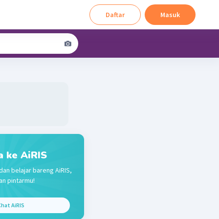
Daftar
Masuk
a ke AiRIS
dan belajar bareng AiRIS,
n pintarmu!
hat AiRIS