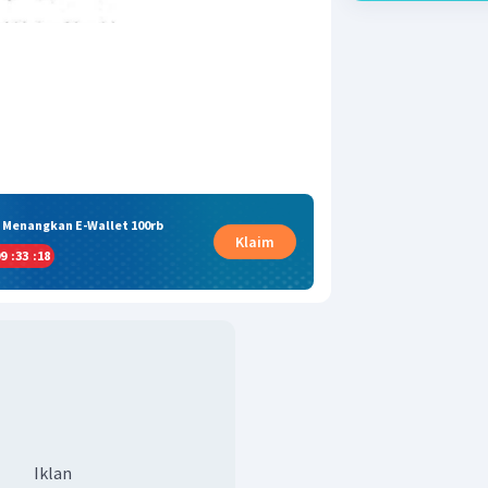
& Menangkan E-Wallet 100rb
Klaim
9
:
33
:
17
Iklan