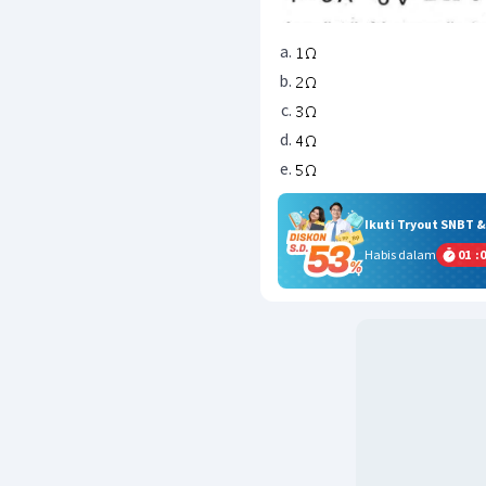
Ikuti Tryout SNBT 
Habis dalam
01
:
0