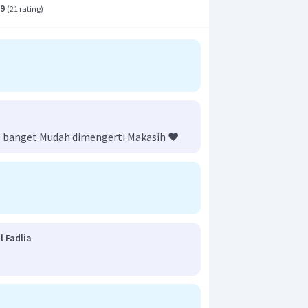
.9
(
21 rating
)
banget Mudah dimengerti Makasih ❤️
 Fadlia