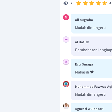
4
2
ali nugraha
Mudah dimengerti
Al Hafizh
Pembahasan lengkap 
Ecci Sinaga
Makasih ❤️
Muhammad Fawwaz Aqil
Mudah dimengerti
Agnesti Wulansari