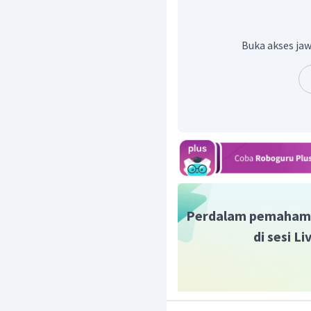
Jadi, jawaban yang bena
Buka akses jaw
Perdalam pemaham
di sesi L