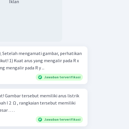
Iklan
kan
pada R x ​
at arus yang mengalir pada R y ​...
Jawaban terverifikasi
istrik
iubah I 2 ​ Ω , rangkaian tersebut memiliki
r . . . .
Jawaban terverifikasi