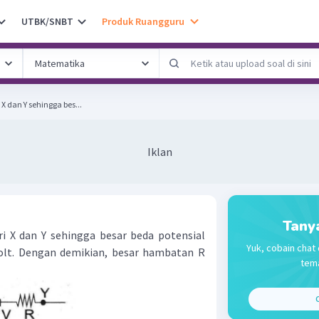
UTBK/SNBT
Produk Ruangguru
 X dan Y sehingga bes...
Iklan
Tany
ari X dan Y sehingga besar beda potensial
Yuk, cobain chat 
volt. Dengan demikian, besar hambatan R
tema
C