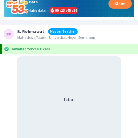
100rb
Klaim
Habis dalam
00
:
13
:
45
:
54
B. Rohmawati
Master Teacher
Mahasiswa/Alumni Universitas Negeri Semarang
Jawaban terverifikasi
Iklan