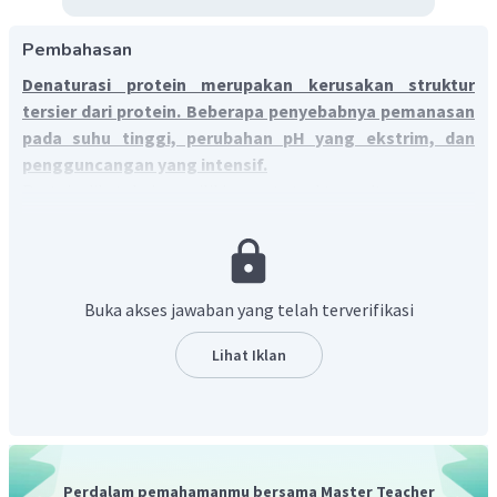
Pembahasan
Denaturasi protein merupakan kerusakan struktur
tersier dari protein. Beberapa penyebabnya pemanasan
pada suhu tinggi, perubahan pH yang ekstrim, dan
pengguncangan yang intensif.
Protein diketahui memiliki empat struktur, yaitu:
struktur primer: susunan asam amino penyusunnya
yang saling terikat dengan ikatan peptida.
struktur sekunder: terbentuk dari ikatan hidrogen
Buka akses jawaban yang telah terverifikasi
yang terjadi antara gugus-gugus amina dengan atom
hidrogen pada rantai samping asam amino sehingga
Lihat Iklan
membentuk lipatan-lipatan, misalnya membentuk
α
-heliks.
struktur tersier: terjadi interaksi struktur sekunder
yang satu dengan yang lain melalui ikatan hidrogen,
ikatan ion, atau ikatan disulfida (-S-S-),misalnya
Perdalam pemahamanmu bersama Master Teacher