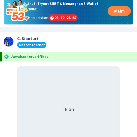
Ikuti Tryout SNBT & Menangkan E-Wallet
100rb
Klaim
Habis dalam
02
:
19
:
26
:
37
C. Sianturi
Master Teacher
Jawaban terverifikasi
Iklan