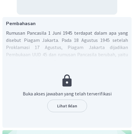
Pembahasan
Rumusan Pancasila 1 Juni 1945 terdapat dalam apa yang
disebut Piagam Jakarta. Pada 18 Agustus 1945 setelah
Proklamasi 17 Agustus, Piagam Jakarta dijadikan
Pembukaan UUD 45 dan rumusan Pancasila berubah, yaitu
sila pertama. Dalam Piagam Jakarta sila pertama dari
dasar negara berbunyi, "Ketuhanan dengan kewajiban
menjalankan syariat Islam bagi pemeluknya." Namun, pada
rumusan 18 Agustus 1945 berubah menjadi "Ketuhanan
Yang Maha Esa". Kesepakatan ini terjadi setelah adanya lobi
Buka akses jawaban yang telah terverifikasi
dari Bung Hatta kepada kelompok Islam yang digawangi Ki
Bagus Hadikusumo karena ada utusan kelompok dari tokoh
Lihat Iklan
di Indonesia timur yang "mengancam" akan memisahkah
diri dari Indonesia bila rumusan sila pertama dalam Piagam
Jakarta tetap menggunakan frasa "kewajiban menjalankan
syariat Islam bagi pemeluk-pemeluknya".