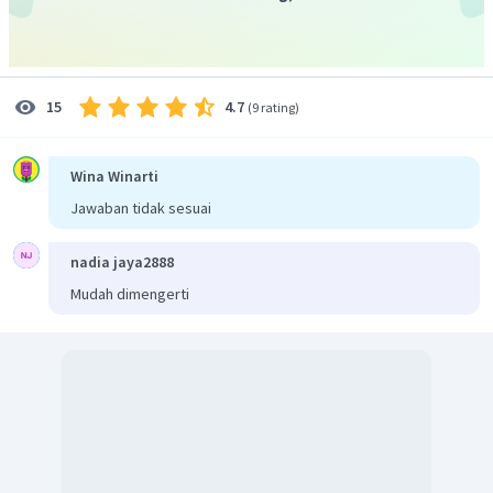
4.7
15
(
9 rating
)
Wina Winarti
Jawaban tidak sesuai
nadia jaya2888
Mudah dimengerti