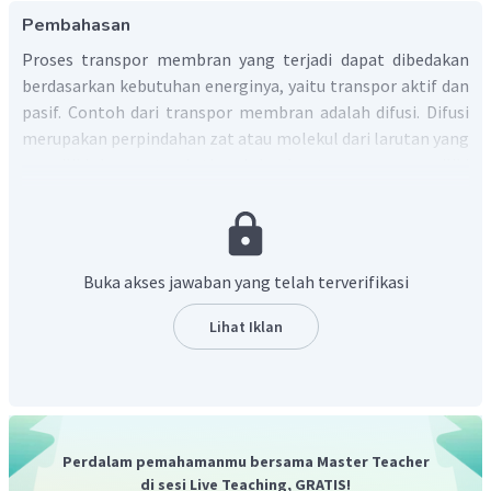
Pembahasan
Proses transpor membran yang terjadi dapat dibedakan
berdasarkan kebutuhan energinya, yaitu transpor aktif dan
pasif. Contoh dari transpor membran adalah difusi. Difusi
merupakan perpindahan zat atau molekul dari larutan yang
memiliki konsentrasi tinggi ke larutan yang memiliki
konsentrasi rendah. Berdasarkan prosesnya, Difusi dapat
dikategorikan menjadi dua, yaitu difusi sederhana dan difusi
terfasilitas. Difusi sederhana melakukan transportasi zat
melalui membran fosfolipid dan mengangkut partikel
Buka akses jawaban yang telah terverifikasi
kecil. Sedangkan, difusi terfasilitasi melakukan
transportasi zat menggunakan protein
Lihat Iklan
pembawa/transmembran dan mengangkut partikel besar.
Jadi, perbedaan antara difusi dan difusi terfasilitasi
terletak pada ukuran partikel yang diangkut dan
tempat lewatnya partikel tersebut.
Perdalam pemahamanmu bersama Master Teacher
di sesi Live Teaching, GRATIS!