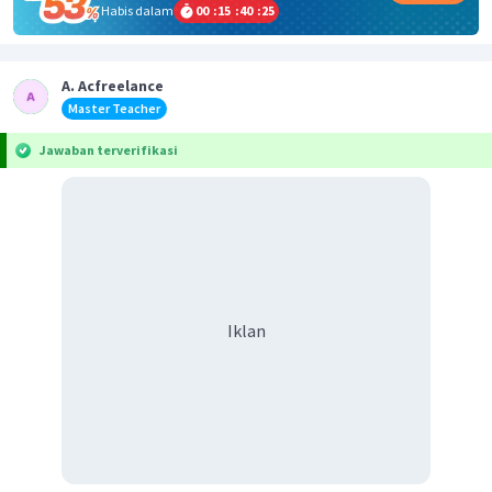
Habis dalam
00
:
15
:
40
:
25
A. Acfreelance
Master Teacher
Jawaban terverifikasi
Iklan