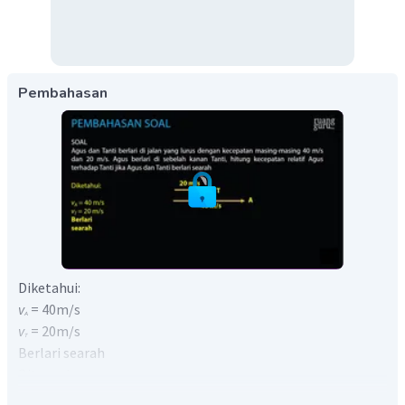
Pembahasan
Diketahui:
v
= 40m/s
A
v
= 20m/s
T
Berlari searah
Ditanyakan:
Kecepatan Relatif?