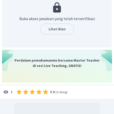
Jawab:
Buka akses jawaban yang telah terverifikasi
Jadi, kecepatan relatif Agus terhadap Tanti sebesar 20m/s
Lihat Iklan
Perdalam pemahamanmu bersama Master Teacher
di sesi Live Teaching, GRATIS!
5.0
1
(
2 rating
)