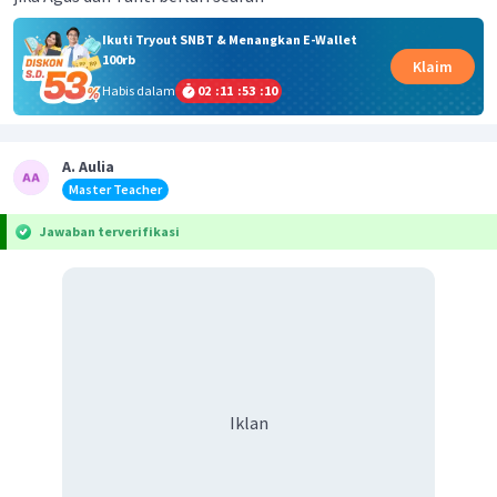
Ikuti Tryout SNBT & Menangkan E-Wallet
100rb
Klaim
Habis dalam
02
:
11
:
53
:
09
A. Aulia
Master Teacher
Jawaban terverifikasi
Iklan