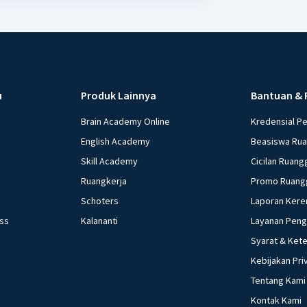
u
Produk Lainnya
Bantuan & 
Brain Academy Online
Kredensial P
English Academy
Beasiswa Ru
Skill Academy
Cicilan Ruang
Ruangkerja
Promo Ruang
Schoters
Laporan Kere
ess
Kalananti
Layanan Pen
Syarat & Ket
Kebijakan Pri
Tentang Kami
Kontak Kami