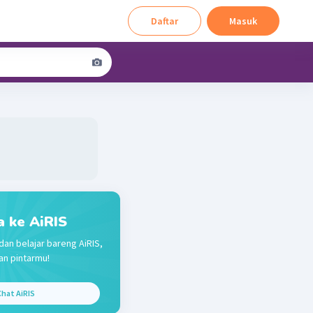
Daftar
Masuk
a ke AiRIS
dan belajar bareng AiRIS,
n pintarmu!
hat AiRIS