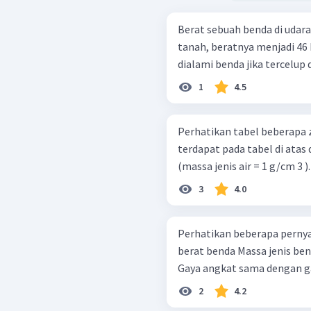
Berat sebuah benda di udara
tanah, beratnya menjadi 46 N. a. Hitung besar gaya apung
1
4.5
Perhatikan tabel beberapa zat padat b
terdapat pada tabel di atas 
(massa jenis air = 1 g/cm 3 
3
4.0
Perhatikan beberapa pernyataan berikut! Gaya k
berat benda Massa jenis benda lebih kecil daripada massa jenis zat cair
2
4.2