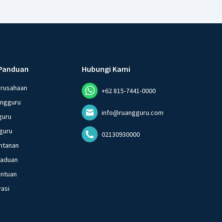
Panduan
Hubungi Kami
erusahaan
+62 815-7441-0000
angguru
info@ruangguru.com
guru
guru
02130930000
ntanan
gaduan
entuan
vasi