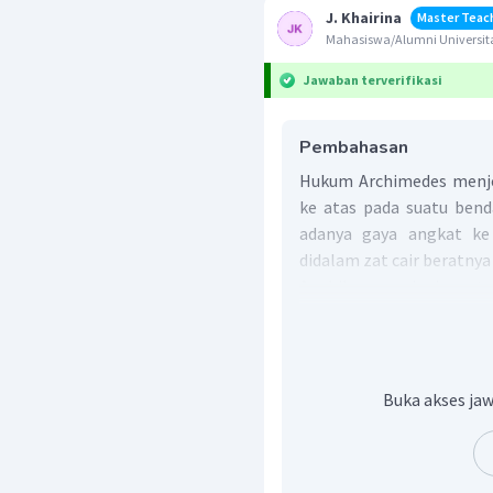
J. Khairina
Master Teac
Mahasiswa/Alumni Universita
Jawaban terverifikasi
Pembahasan
Hukum Archimedes menje
ke atas pada suatu bend
adanya gaya angkat ke
didalam zat cair beratnya
Apabila massa jenis suatu 
cair, maka benda akan t
ketika dicelupkan ke 
jenis relatif rata-ratany
Jadi, jawaban yang tepa
Buka akses jaw