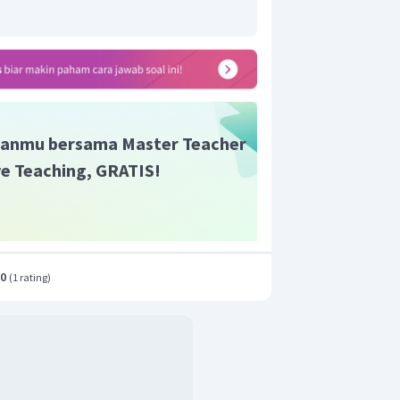
anmu bersama Master Teacher
ive Teaching, GRATIS!
.0
(
1 rating
)