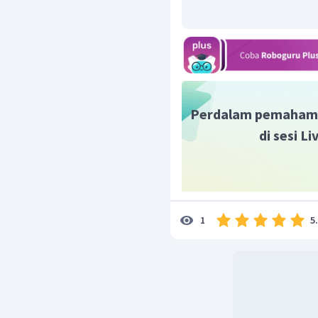
Perdalam pemaham
di sesi L
5
1