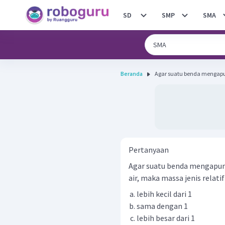
SD
SMP
SMA
Beranda
Agar suatu benda mengapun
Pertanyaan
Agar suatu benda mengapung
air, maka massa jenis relatif
lebih kecil dari 1
sama dengan 1
lebih besar dari 1