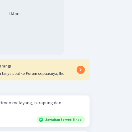
Iklan
arang!
 tanya soal ke Forum sepuasnya, lho.
erimen melayang, terapung dan
Jawaban terverifikasi