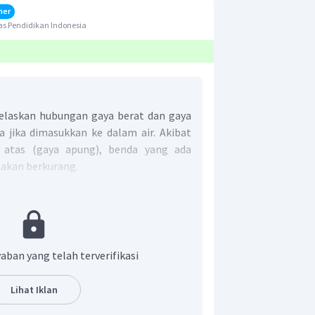
her
s Pendidikan Indonesia
laskan hubungan gaya berat dan gaya
a jika dimasukkan ke dalam air. Akibat
 atas (gaya apung), benda yang ada
 akan berkurang.
benda lebih kecil dari massa jenis fluida
erapung.
Agar suatu benda mengapung
dalam wadah berisi air, maka massa
3
a harus lebih kecil dari 1 g/cm
.
t adalah A
.
aban yang telah terverifikasi
Lihat Iklan