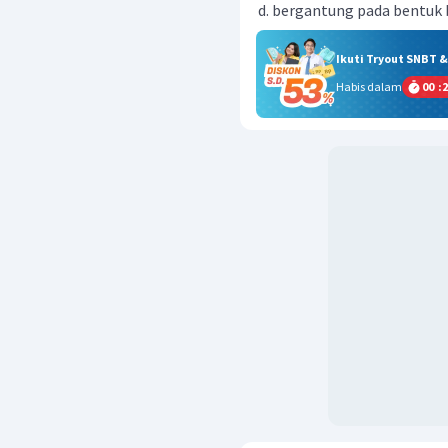
bergantung pada bentuk
Ikuti Tryout SNBT 
Habis dalam
00
:
2