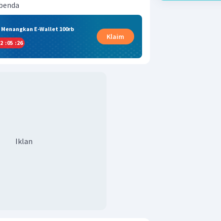
 benda
& Menangkan E-Wallet 100rb
Klaim
2
:
05
:
25
Iklan