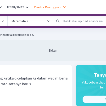
UTBK/SNBT
Produk Ruangguru
g ketika dicelupkan ke da...
Iklan
Tany
 ketika dicelupkan ke dalam wadah berisi
Yuk, cobain chat 
 rata-ratanya harus ...
tema
C