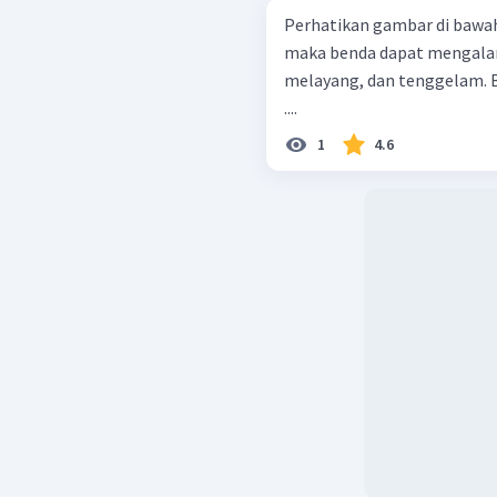
Perhatikan gambar di bawahini! Akibat adanya gaya angkat
maka benda dapat mengalam
melayang, dan tenggelam. 
....
1
4.6