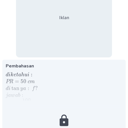
Iklan
Pembahasan
:
d
ik
e
t
ah
u
i
=
50
PR
c
m
tan
:
?
d
i
y
a
f
:
ja
w
ab
−
100
=
P
PR
−
100
=
=
−
2
P
50
1
=
f