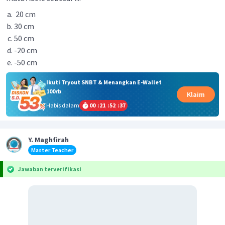
20 cm
30 cm
50 cm
-20 cm
-50 cm
Ikuti Tryout SNBT & Menangkan E-Wallet
100rb
Klaim
Habis dalam
00
:
21
:
52
:
37
Y. Maghfirah
Master Teacher
Jawaban terverifikasi