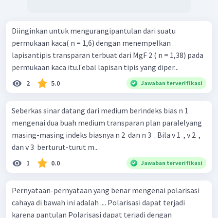
Diinginkan untuk mengurangipantulan dari suatu
permukaan kaca( n = 1,6) dengan menempelkan
lapisantipis transparan terbuat dari MgF 2 ( n = 1,38) pada
permukaan kaca itu.Tebal lapisan tipis yang diper...
2
5.0
Jawaban terverifikasi
Seberkas sinar datang dari medium berindeks bias n 1
mengenai dua buah medium transparan plan paralelyang
masing-masing indeks biasnya n 2 ​ dan n 3 ​ . Bila v 1 ​ , v 2 ​ ,
dan v 3 ​ berturut-turut m...
1
0.0
Jawaban terverifikasi
Pernyataan-pernyataan yang benar me­ngenai polarisasi
cahaya di bawah ini adalah .... Polarisasi dapat terjadi
karena pantulan Polarisasi dapat terjadi dengan