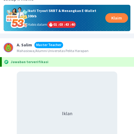
Ikuti Tryout SNBT & Menangkan E-Wallet
100rb
Klaim
Habis dalam
01
:
03
:
43
:
40
A. Salim
Master Teacher
Mahasiswa/Alumni Universitas Pelita Harapan
Jawaban terverifikasi
Iklan