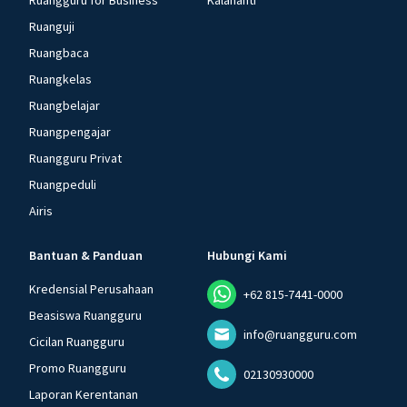
Ruangguru for Business
Kalananti
Ruanguji
Ruangbaca
Ruangkelas
Ruangbelajar
Ruangpengajar
Ruangguru Privat
Ruangpeduli
Airis
Bantuan & Panduan
Hubungi Kami
Kredensial Perusahaan
+62 815-7441-0000
Beasiswa Ruangguru
info@ruangguru.com
Cicilan Ruangguru
Promo Ruangguru
02130930000
Laporan Kerentanan