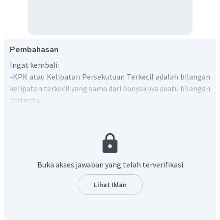
Pembahasan
Ingat kembali:
-KPK atau Kelipatan Persekutuan Terkecil adalah bilangan
kelipatan terkecil yang sama dari banyaknya suatu bilangan
tertentu.
Soal di atas merupakan soal dengan konsep KPK, dimana
untuk menentukan ketiga lampu tersebut menyala
bersama-sama maka kita dapat menenentukan KPK dari
20
,
15
,
dan
24
.
20
,
15
,
dan
24
Untuk menentukan KPK dari
, pertama
Buka akses jawaban yang telah terverifikasi
kita menentukan faktor-faktor prima dengan pohon faktor
pada bilangan tersebut, dengan pohon faktor:
Lihat Iklan