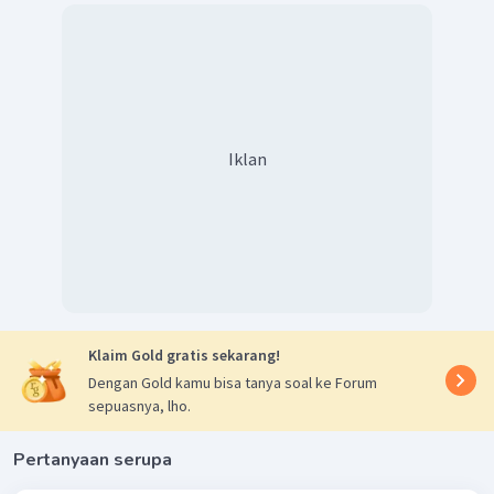
Iklan
Klaim Gold gratis sekarang!
Dengan Gold kamu bisa tanya soal ke Forum
sepuasnya, lho.
Pertanyaan serupa