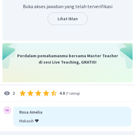
Buka akses jawaban yang telah terverifikasi
Lihat Iklan
Jadi, nilai dari
adalah
.
Perdalam pemahamanmu bersama Master Teacher
di sesi Live Teaching, GRATIS!
4.8
2
(
7 rating
)
Rosa Amelia
Makasih ❤️