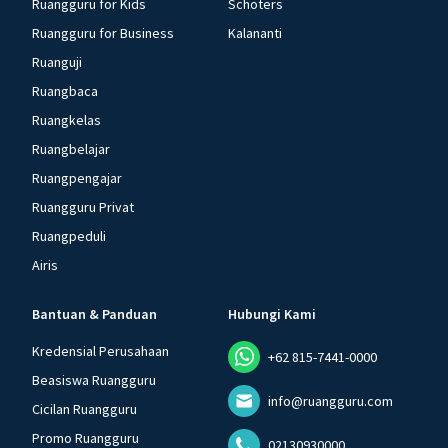
Ruangguru for Kids
Schoters
Ruangguru for Business
Kalananti
Ruanguji
Ruangbaca
Ruangkelas
Ruangbelajar
Ruangpengajar
Ruangguru Privat
Ruangpeduli
Airis
Bantuan & Panduan
Hubungi Kami
Kredensial Perusahaan
+62 815-7441-0000
Beasiswa Ruangguru
info@ruangguru.com
Cicilan Ruangguru
Promo Ruangguru
02130930000