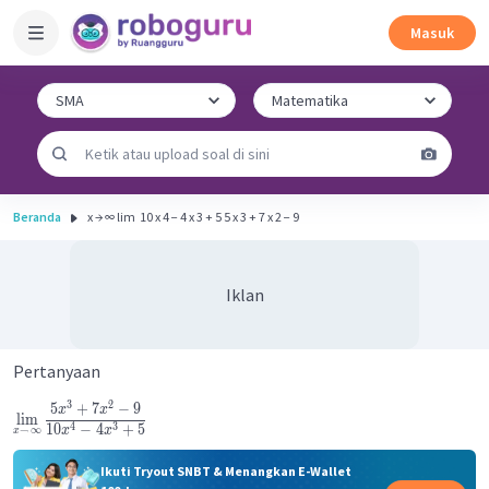
Masuk
Beranda
x → ∞ lim ​ 10 x 4 − 4 x 3 + 5 5 x 3 + 7 x 2 − 9 ​
Iklan
Pertanyaan
3
2
5
+
7
−
9
x
x
lim
4
3
10
−
4
+
5
→
∞
x
x
x
Ikuti Tryout SNBT & Menangkan E-Wallet