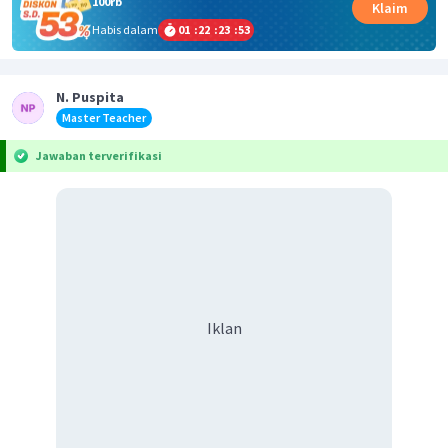
100rb
Klaim
Habis dalam
01
:
22
:
23
:
52
N. Puspita
Master Teacher
Jawaban terverifikasi
Iklan