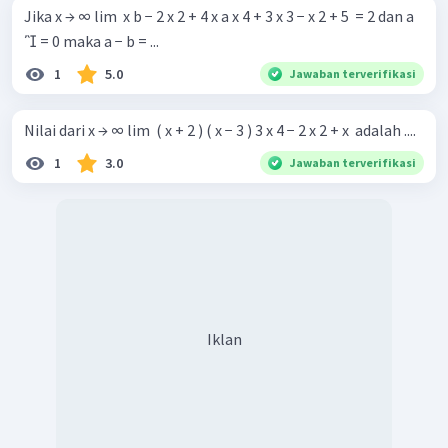
Jika x → ∞ lim ​ x b − 2 x 2 + 4 x a x 4 + 3 x 3 − x 2 + 5 ​ = 2 dan a
 = 0 maka a − b = ...
1
5.0
Jawaban terverifikasi
Nilai dari x → ∞ lim ​ ( x + 2 ) ( x − 3 ) 3 x 4 − 2 x 2 + x ​ adalah ....
1
3.0
Jawaban terverifikasi
Iklan