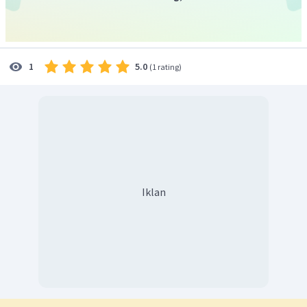
5.0
1
(
1 rating
)
Dengan demikian, hasil dari
adalah
.
Iklan