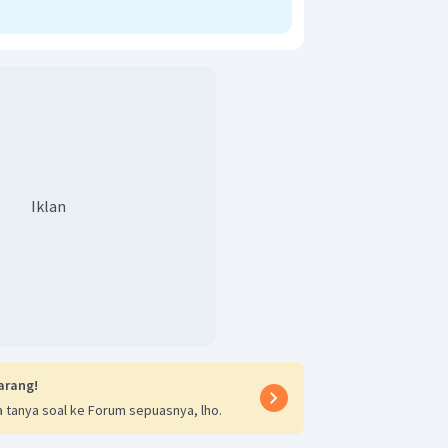
Iklan
arang!
 tanya soal ke Forum sepuasnya, lho.