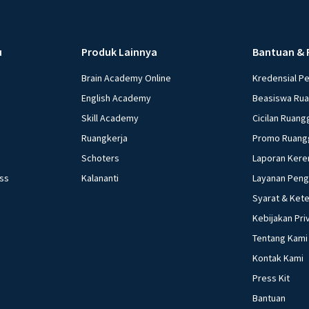
u
Produk Lainnya
Bantuan & 
Brain Academy Online
Kredensial P
English Academy
Beasiswa Ru
Skill Academy
Cicilan Ruang
Ruangkerja
Promo Ruang
Schoters
Laporan Kere
ess
Kalananti
Layanan Pen
Syarat & Ket
Kebijakan Pri
Tentang Kami
Kontak Kami
Press Kit
Bantuan