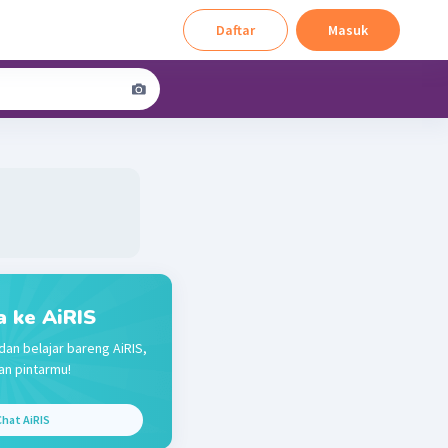
Daftar
Masuk
a ke AiRIS
dan belajar bareng AiRIS,
n pintarmu!
hat AiRIS