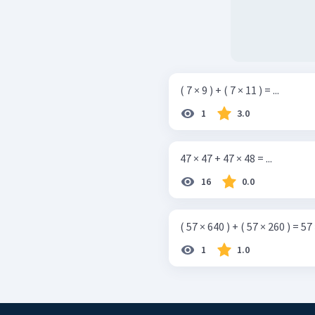
( 7 × 9 ) + ( 7 × 11 ) = ...
1
3.0
47 × 47 + 47 × 48 = ...
16
0.0
( 57 × 640 ) + ( 57 × 260 ) = 57 ×
1
1.0