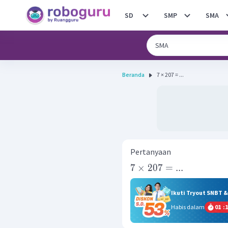
SD
SMP
SMA
Beranda
7 × 207 = ...
Pertanyaan
7
×
207
=
...
Ikuti Tryout SNBT 
Habis dalam
01
:
1