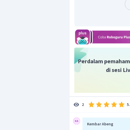
Perdalam pemaham
di sesi L
5
2
Kembar Abeng