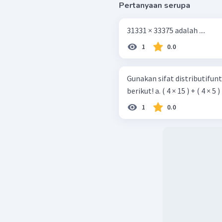
Pertanyaan serupa
31331 × 33375 adalah ....
1
0.0
Gunakan sifat distributifu
berikut! a. ( 4 × 15 ) + ( 4 × 5 )
1
0.0