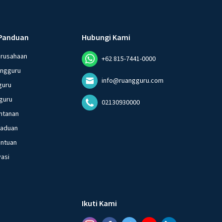
Panduan
Hubungi Kami
erusahaan
+62 815-7441-0000
angguru
info@ruangguru.com
guru
guru
02130930000
ntanan
gaduan
entuan
vasi
Ikuti Kami