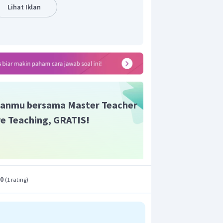
Lihat Iklan
anmu bersama Master Teacher
ive Teaching, GRATIS!
.0
(
1 rating
)