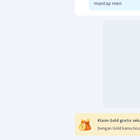
mantap men
Klaim Gold gratis sek
Dengan Gold kamu bisa