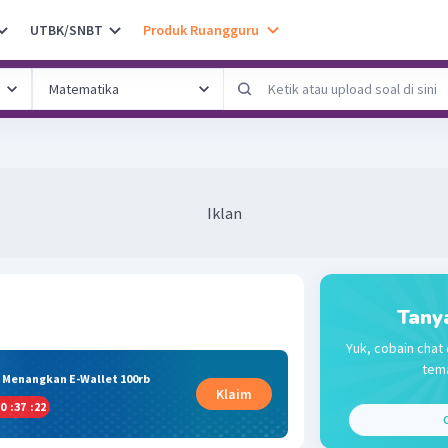
UTBK/SNBT
Produk Ruangguru
Iklan
Tany
Yuk, cobain chat 
tema
& Menangkan E-Wallet 100rb
Klaim
0
:
37
:
22
C