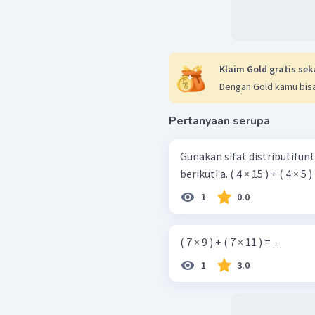
Klaim Gold gratis sek
Dengan Gold kamu bisa
Pertanyaan serupa
Gunakan sifat distributifu
berikut! a. ( 4 × 15 ) + ( 4 × 5 )
1
0.0
( 7 × 9 ) + ( 7 × 11 ) = ...
1
3.0