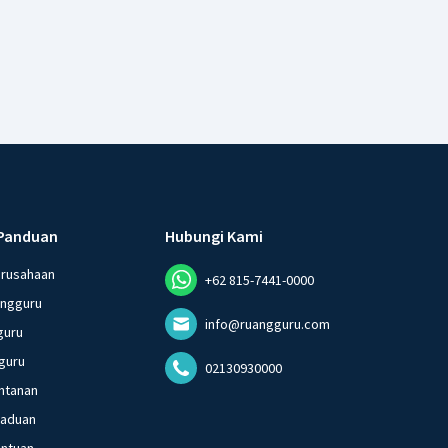
Panduan
Hubungi Kami
erusahaan
+62 815-7441-0000
angguru
info@ruangguru.com
guru
guru
02130930000
ntanan
gaduan