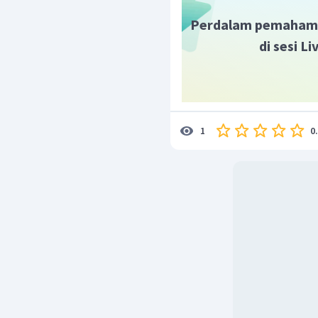
Perdalam pemaham
di sesi L
0
1