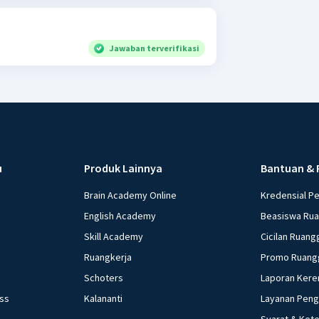
Jawaban terverifikasi
u
Produk Lainnya
Bantuan & 
Brain Academy Online
Kredensial P
English Academy
Beasiswa Ru
Skill Academy
Cicilan Ruang
Ruangkerja
Promo Ruang
Schoters
Laporan Kere
ess
Kalananti
Layanan Pen