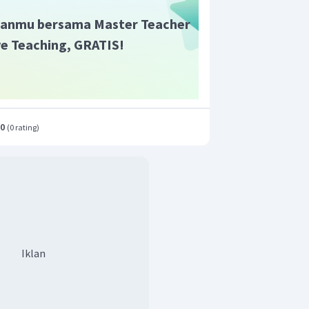
anmu bersama Master Teacher
ive Teaching, GRATIS!
.0
(
0 rating
)
Iklan