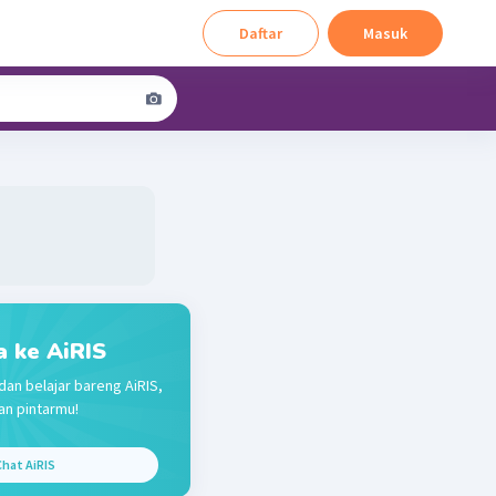
Daftar
Masuk
a ke AiRIS
dan belajar bareng AiRIS,
n pintarmu!
hat AiRIS