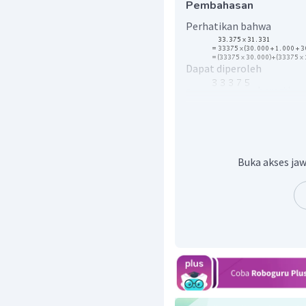
Pembahasan
Perhatikan bahwa
Dapat diperoleh
a.
, berarti
b.
Buka akses jaw
c.
Sehingga didapat
Jadi, hasil operasi 
1.045.672.125