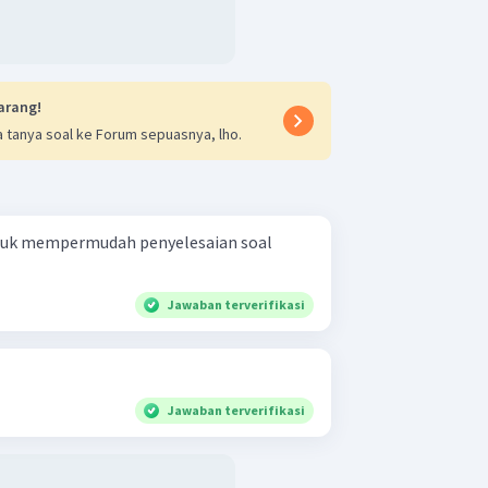
arang!
 tanya soal ke Forum sepuasnya, lho.
ntuk mempermudah penyelesaian soal
Jawaban terverifikasi
Jawaban terverifikasi