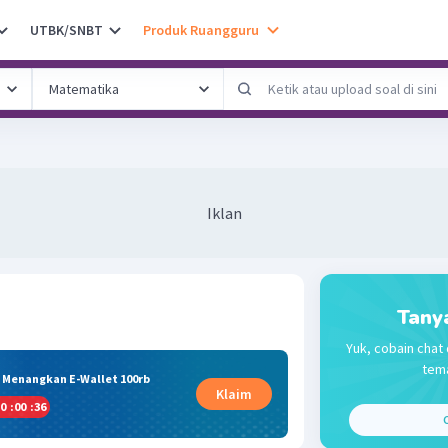
UTBK/SNBT
Produk Ruangguru
Iklan
Tany
Yuk, cobain chat 
tema
& Menangkan E-Wallet 100rb
Klaim
0
:
00
:
36
C