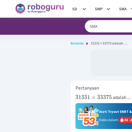
SD
SMP
SMA
Beranda
31331 × 33375 adalah ....
Pertanyaan
31331
×
33375
adalah ....
Ikuti Tryout SNBT 
Habis dalam
01
:
2