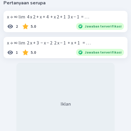
Pertanyaan serupa
x → ∞ lim ​ 4 x 2 + x + 4 ​ + x 2 + 1 ​ 3 x − 1 ​ = …
2
5.0
Jawaban terverifikasi
x → ∞ lim ​ 2 x + 3 ​ − x − 2 ​ 2 x − 1 ​ + x + 1 ​ ​ = …
1
5.0
Jawaban terverifikasi
Iklan