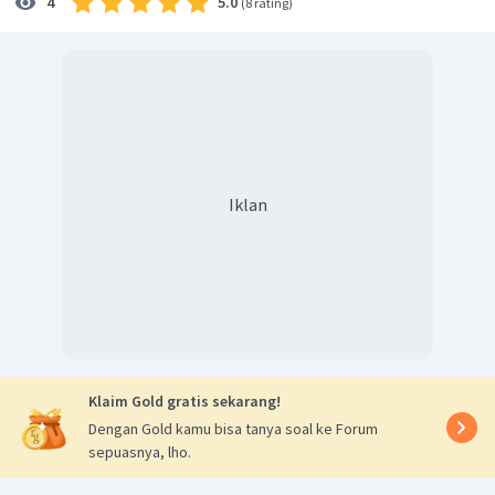
5.0
4
(
8 rating
)
Dengan demikian, hasil dari limit tersebut adalah
.
Jadi, jawaban yang tepat adalah D.
Iklan
Klaim Gold gratis sekarang!
Dengan Gold kamu bisa tanya soal ke Forum
sepuasnya, lho.