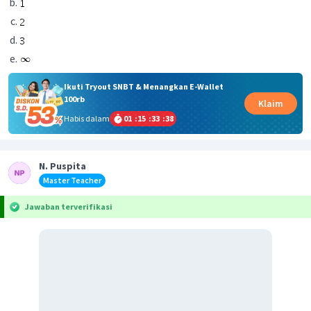
Ikuti Tryout SNBT & Menangkan E-Wallet
100rb
Klaim
Habis dalam
01
:
15
:
33
:
38
N. Puspita
Master Teacher
Jawaban terverifikasi