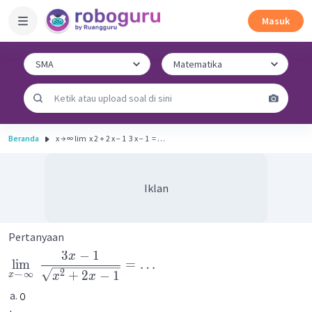
Masuk
Beranda
x → ∞ lim ​ x 2 + 2 x − 1 ​ 3 x − 1 ​ = …
Iklan
Pertanyaan
3
−
1
x
lim
=
…
2
+
2
−
1
→
∞
x
x
x