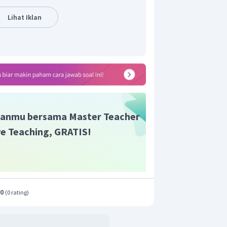
Lihat Iklan
anmu bersama Master Teacher
ive Teaching, GRATIS!
.0
(
0 rating
)