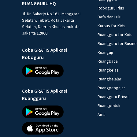
RUANGGURU HQ
Roboguru Plus
Jl. Dr. Saharjo No.161, Manggarai
Dafa dan Lulu
Selatan, Tebet, Kota Jakarta
Kursus for Kids
Selatan, Daerah Khusus Ibukota
Jakarta 12860
Ruangguru for Kids
Ruangguru for Busin
Coba GRATIS Aplikasi
Ruanguji
Roboguru
Ruangbaca
Ruangkelas
Ruangbelajar
Ruangpengajar
Coba GRATIS Aplikasi
Ruangguru Privat
Ruangguru
Ruangpeduli
Airis