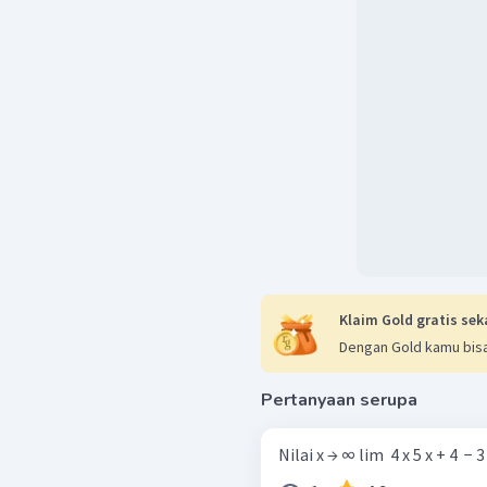
Kemudian kita jumlahkan 
Klaim Gold gratis sek
Dengan Gold kamu bisa
Jadi,
Pertanyaan serupa
Nilai x → ∞ lim ​ 4 x 5 x + 4 ​ − 3 