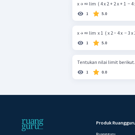
x → ∞ lim ​ ( 4 x 2 + 2 x + 1 ​ − 4
1
5.0
x → ∞ lim ​ x 1 ​ ( x 2 − 4 x ​ − 3 x 2 
1
5.0
1
0.0
Produk Ruanggur
Ruangguru