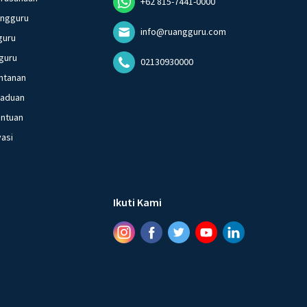
+62 815-7441-0000
angguru
info@ruangguru.com
guru
guru
02130930000
ntanan
gaduan
entuan
vasi
Ikuti Kami