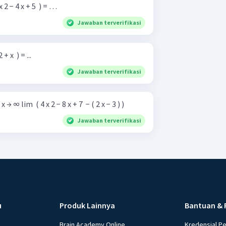
 x 2 − 4 x + 5 ​ ) = …
Jawaban terverifikasi
+ x ​ ) = ...
Jawaban terverifikasi
Tentukan nilai limit berikut. x → ∞ lim ​ ( 4 x 2 − 8 x + 7 ​ − ( 2 x − 3 ) )
Jawaban terverifikasi
u
Produk Lainnya
Bantuan & 
Brain Academy Online
Kredensial P