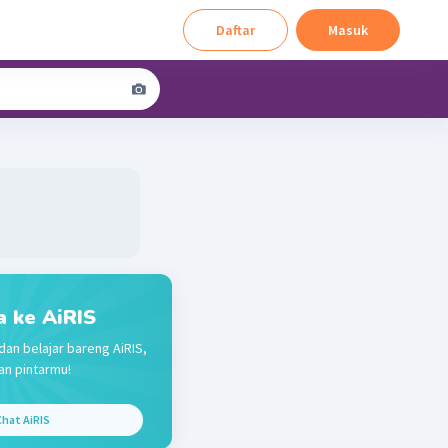
Daftar
Masuk
a ke AiRIS
dan belajar bareng AiRIS,
n pintarmu!
hat AiRIS