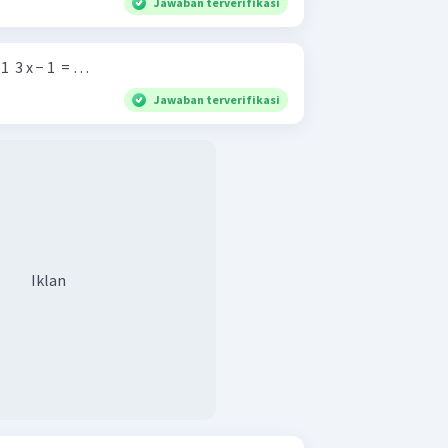
Jawaban terverifikasi
1 ​ 3 x − 1 ​ = …
Jawaban terverifikasi
Iklan