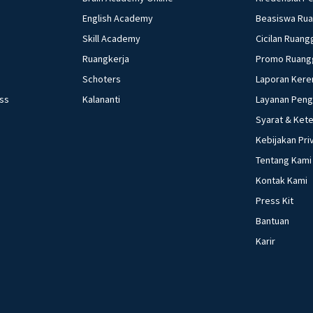
English Academy
Beasiswa Ru
Skill Academy
Cicilan Ruang
Ruangkerja
Promo Ruang
Schoters
Laporan Kere
ess
Kalananti
Layanan Pen
Syarat & Ket
Kebijakan Pri
Tentang Kami
Kontak Kami
Press Kit
Bantuan
Karir