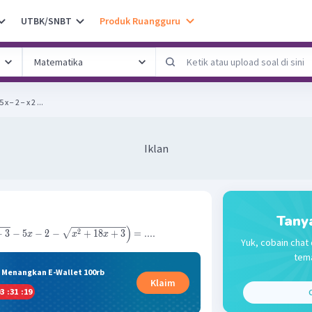
UTBK/SNBT
Produk Ruangguru
5 x − 2 − x 2 ...
Iklan
Tany
)
2
−
3
−
5
−
2
−
+
18
+
3
=
....
x
x
x
Yuk, cobain chat 
tema
& Menangkan E-Wallet 100rb
Klaim
3
:
31
:
19
C