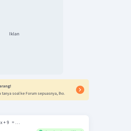
Iklan
hasilnya.
arang!
 tanya soal ke Forum sepuasnya, lho.
.
x + 9 ​ ​ = …