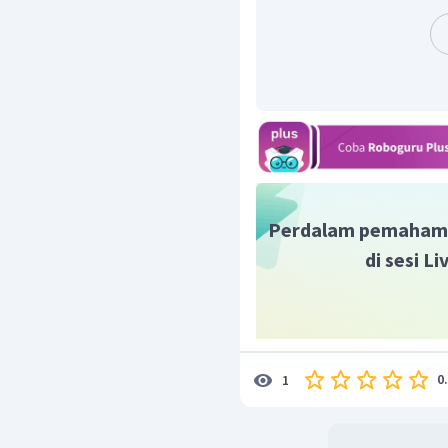
Perdalam pemaham
di sesi L
Limit kedua
0
1