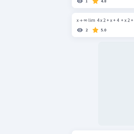
1
4.8
x → ∞ lim ​ 4 x 2 + x + 4 ​ + x 2 + 
2
5.0