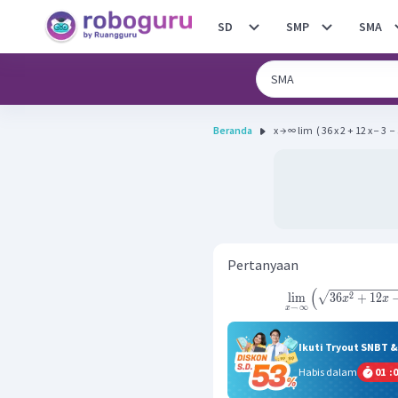
SD
SMP
SMA
Beranda
x → ∞ lim ​ ( 36 x 2 + 12 x − 3 ​ − 
Pertanyaan
(
2
lim
36
+
12
x
x
→
∞
x
Ikuti Tryout SNBT 
Habis dalam
01
:
0