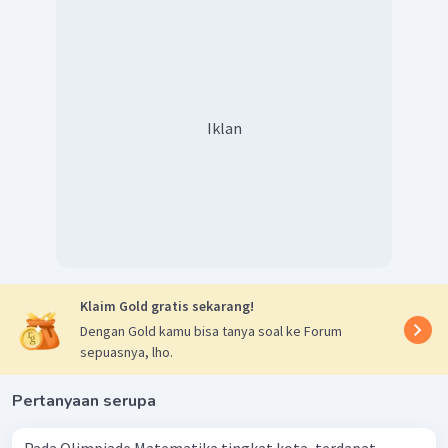
Iklan
Klaim Gold gratis sekarang!
Dengan Gold kamu bisa tanya soal ke Forum
sepuasnya, lho.
Pertanyaan serupa