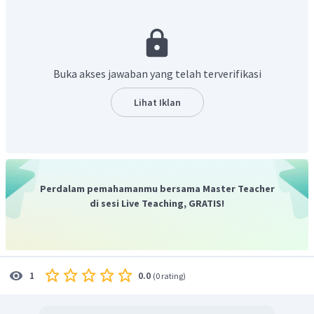
3. Penjumlahan/pengurangan
Maka
Buka akses jawaban yang telah terverifikasi
Jadi, jawaban yang tepat adalah C.
Lihat Iklan
Perdalam pemahamanmu bersama Master Teacher
di sesi Live Teaching, GRATIS!
0.0
1
(
0 rating
)