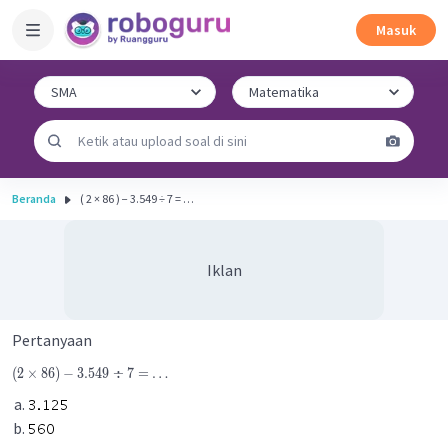
Masuk
Beranda
( 2 × 86 ) − 3.549 ÷ 7 = …
Iklan
Pertanyaan
(
2
×
86
)
−
3.549
÷
7
=
…