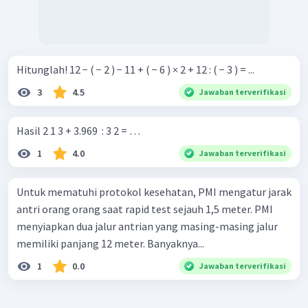
Hitunglah! 12 − ( − 2 ) − 11 + ( − 6 ) × 2 + 12 : ( − 3 ) = ...
3
4.5
Jawaban terverifikasi
Hasil 2 1 3 + 3.969 ​ : 3 2 = …
1
4.0
Jawaban terverifikasi
Untuk mematuhi protokol kesehatan, PMI mengatur jarak
antri orang orang saat rapid test sejauh 1,5 meter. PMI
menyiapkan dua jalur antrian yang masing-masing jalur
memiliki panjang 12 meter. Banyaknya...
1
0.0
Jawaban terverifikasi