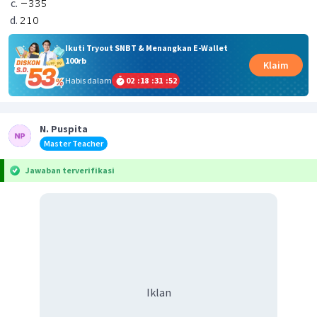
Ikuti Tryout SNBT & Menangkan E-Wallet
100rb
Klaim
Habis dalam
02
:
18
:
31
:
52
N. Puspita
Master Teacher
Jawaban terverifikasi
Iklan