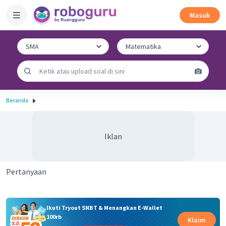
Masuk
Beranda
Iklan
Pertanyaan
Ikuti Tryout SNBT & Menangkan E-Wallet
100rb
Klaim