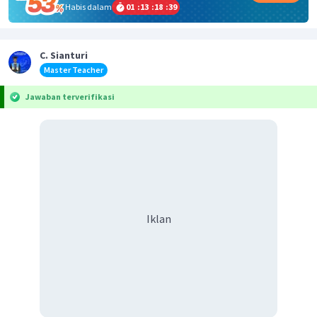
Habis dalam
01
:
13
:
18
:
39
C. Sianturi
Master Teacher
Jawaban terverifikasi
Iklan