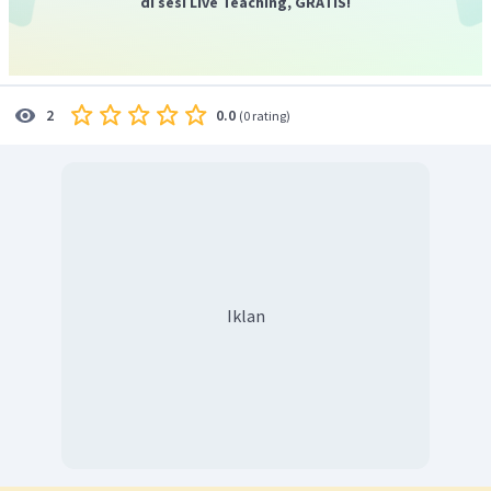
di sesi Live Teaching, GRATIS!
mendukungnya, yaitu dolmen, waruga, sarkofagus, dan
lain-lain. Terakhir, pada zaman perundagian, corak
kehidupannya sedenter dengan peninggalan yang terbuat
dari logam.
0.0
2
(
0 rating
)
Iklan