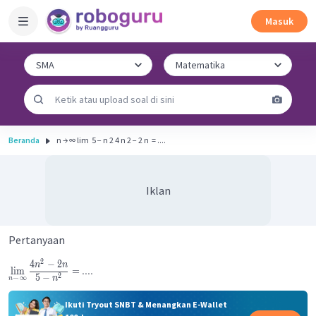
Masuk
Beranda
n → ∞ lim ​ 5 − n 2 4 n 2 − 2 n ​ = ....
Iklan
Pertanyaan
2
4
−
2
n
n
lim
=
....
2
5
−
→
∞
n
n
Ikuti Tryout SNBT & Menangkan E-Wallet