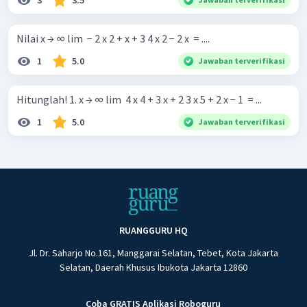
3
3.5
Nilai x → ∞ lim ​ − 2 x 2 + x + 3 4 x 2 − 2 x ​ = ....
1
5.0
Jawaban terverifikasi
Hitunglah! 1. x → ∞ lim ​ 4 x 4 + 3 x + 2 3 x 5 + 2 x − 1 ​ = ...
1
5.0
Jawaban terverifikasi
RUANGGURU HQ
Jl. Dr. Saharjo No.161, Manggarai Selatan, Tebet, Kota Jakarta
Selatan, Daerah Khusus Ibukota Jakarta 12860
Coba GRATIS Aplikasi Roboguru