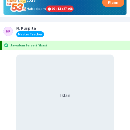
100rb
Klaim
Habis dalam
02
:
13
:
27
:
08
N. Puspita
Master Teacher
Jawaban terverifikasi
Iklan