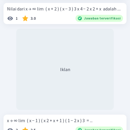
Nilai dari x → ∞ lim ​ ( x + 2 ) ( x − 3 ) 3 x 4 − 2 x 2 + x ​ adalah ....
1
3.0
Jawaban terverifikasi
Iklan
x → ∞ lim ​ ( x − 1 ) ( x 2 + x + 1 ) ( 1 − 2 x ) 3 ​ = ...
Jawaban terverifikasi