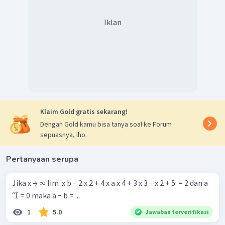
Iklan
Klaim Gold gratis sekarang!
Dengan Gold kamu bisa tanya soal ke Forum
sepuasnya, lho.
Pertanyaan serupa
Jika x → ∞ lim ​ x b − 2 x 2 + 4 x a x 4 + 3 x 3 − x 2 + 5 ​ = 2 dan a
 = 0 maka a − b = ...
1
5.0
Jawaban terverifikasi