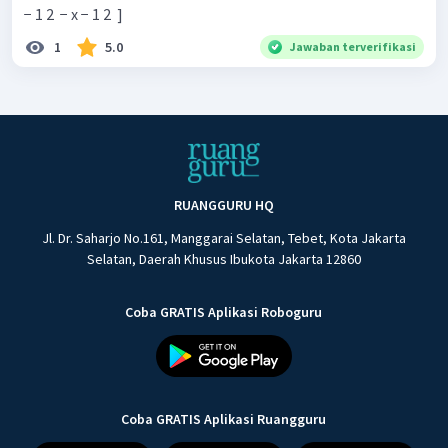
− 1 2 ​ − x − 1 2 ​ ]
1
5.0
Jawaban terverifikasi
RUANGGURU HQ
Jl. Dr. Saharjo No.161, Manggarai Selatan, Tebet, Kota Jakarta
Selatan, Daerah Khusus Ibukota Jakarta 12860
Coba GRATIS Aplikasi Roboguru
Coba GRATIS Aplikasi Ruangguru