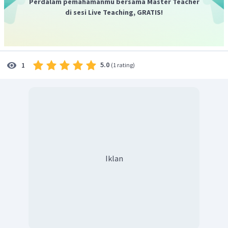
+
2
−
8
−
2
Perdalam pemahamanmu bersama Master Teacher
x
x
x
(
)
2
−
8
x
=
lim
di sesi Live Teaching, GRATIS!
−
→
2
x
(
−
2
)
(
+
4
)
x
x
(
)
1
=
lim
(
2
−
8
)
x
−
→
2
x
(
−
2
)
(
+
4
)
x
x
1
=
lim
(
2
−
8
)
⋅
lim
x
−
−
→
2
→
2
x
x
(
−
2
)
(
+
4
)
x
x
<
2
(
−
2
)
(
+
4
)
<
0
Saat
, nilai
. Atau dengan kata
x
x
x
5.0
1
(
1 rating
)
lain, penyebutnya merupakan bilangan-bilangan negatif
yang mendekati nol dari arah kiri dan mengakibatkan
. Sehingga
Iklan
nilai limit kanan
4
2
x
lim
−
(
)
+
→
2
x
2
+
2
−
8
−
2
x
x
x
(
)
2
−
8
x
=
lim
+
→
2
x
(
−
2
)
(
+
4
)
x
x