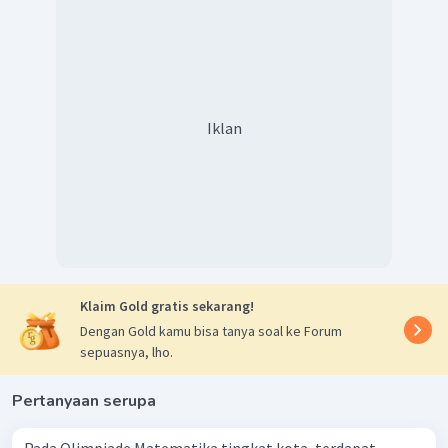
Iklan
Klaim Gold gratis sekarang!
Dengan Gold kamu bisa tanya soal ke Forum
sepuasnya, lho.
Pertanyaan serupa