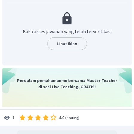
3. Penjumlahan/pengurangan
Maka
Buka akses jawaban yang telah terverifikasi
Jadi, jawaban yang tepat adalah A.
Lihat Iklan
Perdalam pemahamanmu bersama Master Teacher
di sesi Live Teaching, GRATIS!
4.0
1
(
2 rating
)