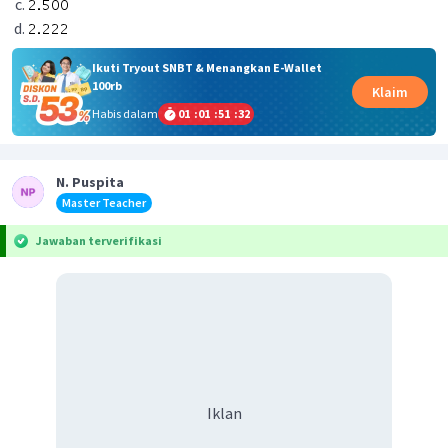
Ikuti Tryout SNBT & Menangkan E-Wallet
100rb
Klaim
Habis dalam
01
:
01
:
51
:
32
N. Puspita
Master Teacher
Jawaban terverifikasi
Iklan