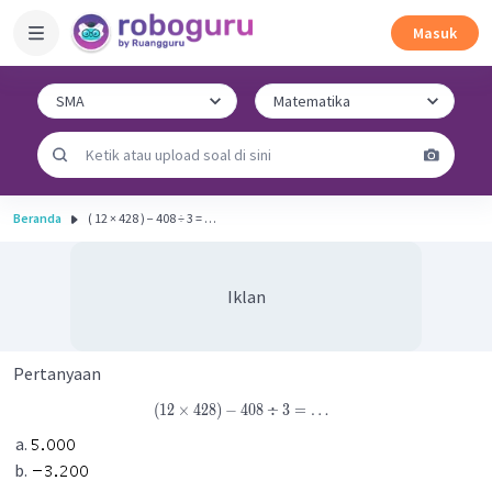
Masuk
Beranda
( 12 × 428 ) − 408 ÷ 3 = …
Iklan
Pertanyaan
(
12
×
428
)
−
408
÷
3
=
…