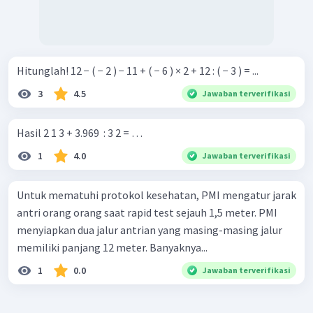
Hitunglah! 12 − ( − 2 ) − 11 + ( − 6 ) × 2 + 12 : ( − 3 ) = ...
3
4.5
Jawaban terverifikasi
Hasil 2 1 3 + 3.969 ​ : 3 2 = …
1
4.0
Jawaban terverifikasi
Untuk mematuhi protokol kesehatan, PMI mengatur jarak
antri orang orang saat rapid test sejauh 1,5 meter. PMI
menyiapkan dua jalur antrian yang masing-masing jalur
memiliki panjang 12 meter. Banyaknya...
1
0.0
Jawaban terverifikasi