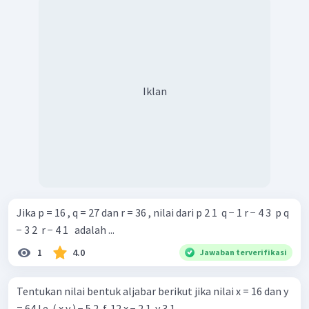
Iklan
Jika p = 16 , q = 27 dan r = 36 , nilai dari p 2 1 ​ q − 1 r − 4 3 ​ p q
− 3 2 ​ r − 4 1 ​ ​ adalah ...
1
4.0
Jawaban terverifikasi
Tentukan nilai bentuk aljabar berikut jika nilai x = 16 dan y
= 64 ! e. ( x y ) − 5 2 ​ f. 12 x − 2 1 ​ y 3 1 ​