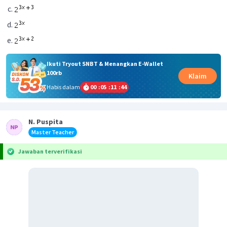
Ikuti Tryout SNBT & Menangkan E-Wallet
100rb
Klaim
Habis dalam
00
:
05
:
11
:
44
N. Puspita
Master Teacher
Jawaban terverifikasi