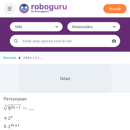
Masuk
Beranda
3 8 3 x + 1 ​ = ....
Iklan
Pertanyaan
3
3
+
1
8
=
....
x