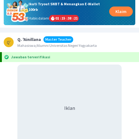
Ikuti Tryout SNBT & Menangkan E-Wallet
100rb
Klaim
Habis dalam
01
:
15
:
38
:
21
Q. 'Ainillana
Master Teacher
Q'
Mahasiswa/Alumni Universitas Negeri Yogyakarta
Jawaban terverifikasi
Iklan