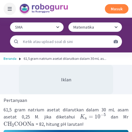
Masuk
Beranda
61,5 gram natrium asetat dilarutkan dalam 30 mL as...
Iklan
Pertanyaan
61,5 gram natrium asetat dilarutkan dalam 30 mL asam
−
5
=
1
0
asetat 0,25 M. jika diketahui
dan Mr
K
a
CH
COONa
= 82, hitung pH larutan!
3