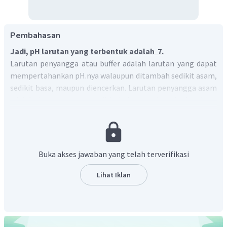
Pembahasan
Jadi, pH larutan yang terbentuk adalah 7.
Larutan penyangga atau buffer adalah larutan yang dapat
mempertahankan pH.nya walaupun ditambah sedikit asam,
sedikit basa, maupun diencerkan. Larutan penyangga asam
adalah larutan yang terdiri dari asam lemah dan basa
konjugasinya.
Larutan penyangga yang terbentuk dari larutan
CH
COONa
CH
COOH
dan asam asetat (
) adalah
3
3
larutan penyangga asam, dimana komponen larutan
Buka akses jawaban yang telah terverifikasi
CH
COOH
penyangga yaitu
sebagai asam lemah dan ion
3
−
CH
COO
sebagai basa konjugasinya.
Lihat Iklan
3
Menentukan pH larutan penyangga :
61
,
5
mol
CH
COONa
=
=
0
,
75
mol
3
82
−
+