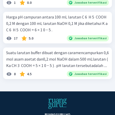
1
0.0
Jawaban terverifikasi
Harga pH campuran antara 100 mL larutan C 6 ​ H 5 ​ COOH
0,2 M dengan 100 mL larutan NaOH 0,1 M jika diketahui K a ​
C 6 ​ H 5 ​ COOH = 6 × 1 0 − 5 .
17
5.0
Jawaban terverifikasi
Suatu larutan buffer dibuat dengan caramencampurkan 0,6
mol asam asetat dan0,2 mol NaOH dalam 500 mLlarutan (
Ka CH 3 ​ COOH = 5 × 1 0 − 5 ) . pH larutan tersebutadalah ....
8
4.5
Jawaban terverifikasi
RUANGGURU HQ