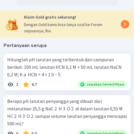
Klaim Gold gratis sekarang!
Dengan Gold kamu bisa tanya soal ke Forum
sepuasnya, lho.
Pertanyaan serupa
Hitunglah pH larutan yang terbentuk dari campuran
berikut: 100 mL larutan HCN 0,1 M + 50 mL larutan NaCN
0,2 M; K a ​ HCN = 4 × 1 0 − 5 .
2
4.7
Jawaban terverifikasi
Berapa pH larutan penyangga yang dibuat dari
melarutkan 25,5 g NaC 2 ​ H 3 ​ O 2 ​ di dalam larutan 0,55 M
HC 2 ​ H 3 ​ O 2 ​ sampai volume larutan penyangga mencapai
500 mL?
6
5.0
Jawaban terverifikasi