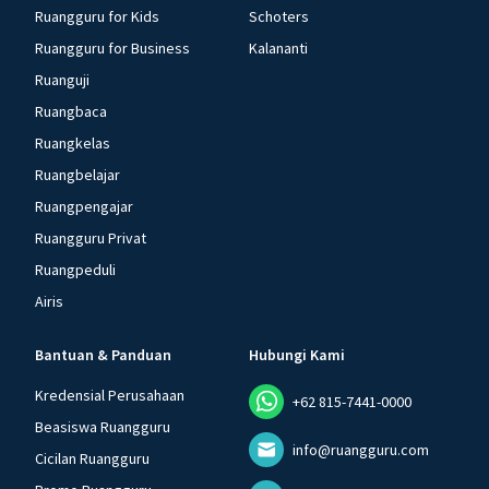
Ruangguru for Kids
Schoters
Ruangguru for Business
Kalananti
Ruanguji
Ruangbaca
Ruangkelas
Ruangbelajar
Ruangpengajar
Ruangguru Privat
Ruangpeduli
Airis
Bantuan & Panduan
Hubungi Kami
Kredensial Perusahaan
+62 815-7441-0000
Beasiswa Ruangguru
info@ruangguru.com
Cicilan Ruangguru