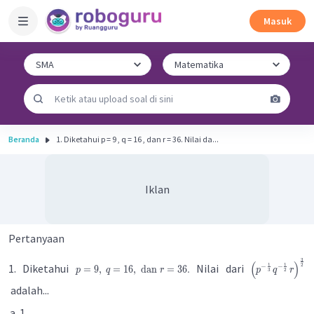
Masuk
Beranda
1. Diketahui p = 9 , q = 16 , dan r = 36. Nilai da...
Iklan
Pertanyaan
3
(
)
1. Diketahui
Nilai dari
1
1
2
−
−
=
9
,
=
16
,
dan
=
36.
p
q
r
p
q
r
3
2
adalah...
1