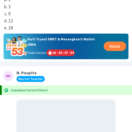
3
9
12
18
Ikuti Tryout SNBT & Menangkan E-Wallet
100rb
Klaim
Habis dalam
01
:
16
:
47
:
33
N. Puspita
Master Teacher
Jawaban terverifikasi