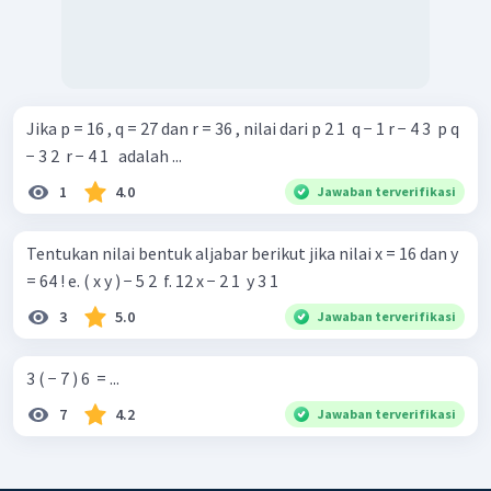
Jika p = 16 , q = 27 dan r = 36 , nilai dari p 2 1 ​ q − 1 r − 4 3 ​ p q
− 3 2 ​ r − 4 1 ​ ​ adalah ...
1
4.0
Jawaban terverifikasi
Tentukan nilai bentuk aljabar berikut jika nilai x = 16 dan y
= 64 ! e. ( x y ) − 5 2 ​ f. 12 x − 2 1 ​ y 3 1 ​
3
5.0
Jawaban terverifikasi
3 ( − 7 ) 6 ​ = ...
7
4.2
Jawaban terverifikasi