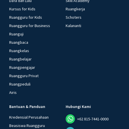
Dafa dan Lulu
Skill Academy
Kursus for Kids
Ruangkerja
Ruangguru for Kids
Schoters
Ruangguru for Business
Kalananti
Ruanguji
Ruangbaca
Ruangkelas
Ruangbelajar
Ruangpengajar
Ruangguru Privat
Ruangpeduli
Airis
Bantuan & Panduan
Hubungi Kami
Kredensial Perusahaan
+62 815-7441-0000
Beasiswa Ruangguru