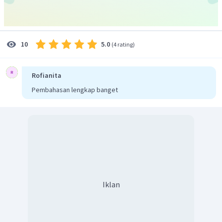
Sehingga besarnya usaha yang dibutuhkan supaya pegas
tetap bertambah panjang 8 cm pada saat dipasang paralel
adalah 16 Joule.
5.0
10
(
4 rating
)
Jadi, jawaban yang tepat adalah C.
Rofianita
Pembahasan lengkap banget
Iklan