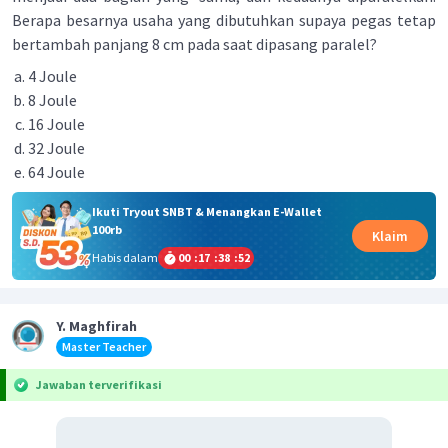
Berapa besarnya usaha yang dibutuhkan supaya pegas tetap
bertambah panjang 8 cm pada saat dipasang paralel?
4 Joule
8 Joule
16 Joule
32 Joule
64 Joule
Ikuti Tryout SNBT & Menangkan E-Wallet
100rb
Klaim
Habis dalam
00
:
17
:
38
:
52
Y. Maghfirah
Master Teacher
Jawaban terverifikasi