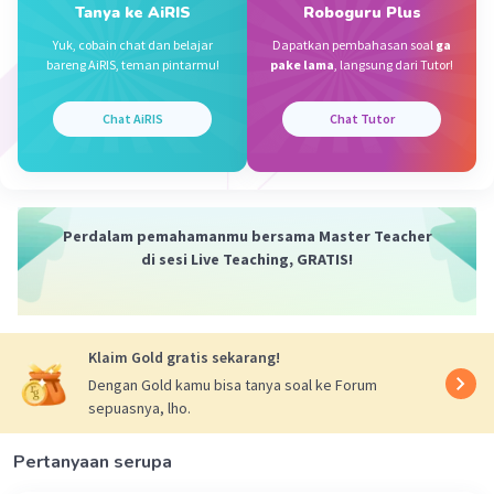
Tanya ke AiRIS
Roboguru Plus
Yuk, cobain chat dan belajar
Dapatkan pembahasan soal
ga
bareng AiRIS, teman pintarmu!
pake lama
, langsung dari Tutor!
·
0.0
(
0
)
Balas
Beri Rating
Chat AiRIS
Chat Tutor
Robin N
Level 70
09 September 2024 13:56
Jawab :
Perdalam pemahamanmu bersama Master Teacher
Ruas garis ditunjukkan oleh gambar nomor ... •
di sesi Live Teaching, GRATIS!
Iklan
Jawaban: A. (i) 2. Pasangan rusuk kubus yang
saling sejajar adalah • Jawaban: C. EF dan CD 3.
Jika titik B dan F dihubungkan, maka akan
Klaim Gold gratis sekarang!
terbentuk ruas garis BF. Ruas garis yang berimpit
Dengan Gold kamu bisa tanya soal ke Forum
dengan garis BF adalah ... • Jawaban: B. AF Untuk
sepuasnya, lho.
pertanyaan matematika: 4. Permasalahan
tentang torsi: a. Besar sudut (): • Jawaban: Sudut
Pertanyaan serupa
dapat 0 dihitung menggunakan rumus cot
product: 0 = COS (₁ -1 F.r ||F||||r|||