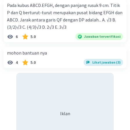
Pada kubus ABCD.EFGH, dengan panjang rusuk 9 cm. Titik
P dan Q berturut-turut merupakan pusat bidang EFGH dan
ABCD. Jarak antara garis QF dengan DP adalah... A. √3 B.
(3/2)√3 C. (4/3)√3 D. 2√3 E. 3√3
6
5.0
Jawaban terverifikasi
mohon bantuan nya
4
5.0
Lihat jawaban (3)
·
0.0
(
0
)
Balas
Beri Rating
Iklan