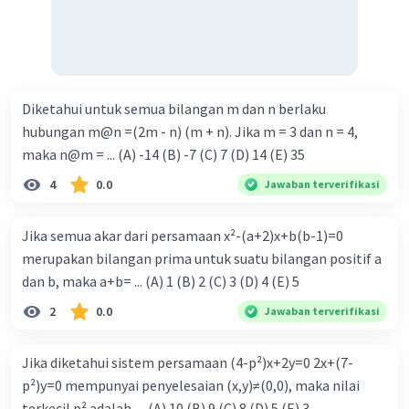
Diketahui untuk semua bilangan m dan n berlaku
hubungan m@n =(2m - n) (m + n). Jika m = 3 dan n = 4,
maka n@m = ... (A) -14 (B) -7 (C) 7 (D) 14 (E) 35
4
0.0
Jawaban terverifikasi
Jika semua akar dari persamaan x²-(a+2)x+b(b-1)=0
merupakan bilangan prima untuk suatu bilangan positif a
dan b, maka a+b= ... (A) 1 (B) 2 (C) 3 (D) 4 (E) 5
2
0.0
Jawaban terverifikasi
Jika diketahui sistem persamaan (4-p²)x+2y=0 2x+(7-
p²)y=0 mempunyai penyelesaian (x,y)≠(0,0), maka nilai
terkecil p² adalah .... (A) 10 (B) 9 (C) 8 (D) 5 (E) 3