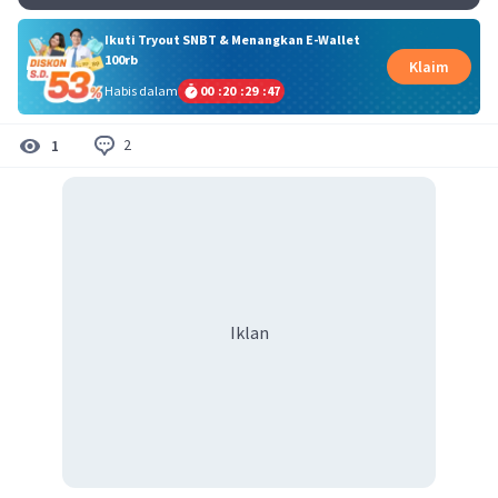
Ikuti Tryout SNBT & Menangkan E-Wallet
100rb
Klaim
Habis dalam
00
:
20
:
29
:
46
2
1
Iklan