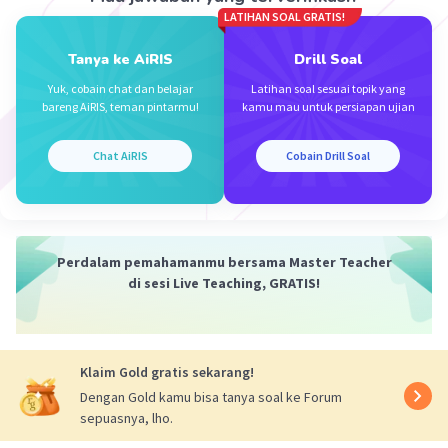
LATIHAN SOAL GRATIS!
Tanya ke AiRIS
Drill Soal
Yuk, cobain chat dan belajar
Latihan soal sesuai topik yang
bareng AiRIS, teman pintarmu!
kamu mau untuk persiapan ujian
Chat AiRIS
Cobain Drill Soal
Perdalam pemahamanmu bersama Master Teacher
di sesi Live Teaching, GRATIS!
Klaim Gold gratis sekarang!
Dengan Gold kamu bisa tanya soal ke Forum
sepuasnya, lho.