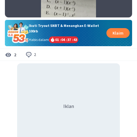
Ikuti Tryout SNBT & Menangkan E-Wallet
100rb
Klaim
Habis dalam
01
:
04
:
37
:
43
2
2
Iklan