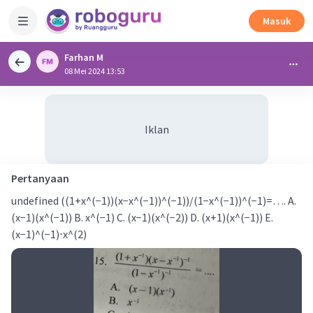
Masuk
Farhan M
08 Mei 2024 13:53
Iklan
Pertanyaan
undefined ((1+x^(−1))(x−x^(−1))^(−1))/(1−x^(−1))^(−1)=…. A.
(x−1)(x^(−1)) B. x^(−1) C. (x−1)(x^(−2)) D. (x+1)(x^(−1)) E.
(x−1)^(−1)⋅x^(2)