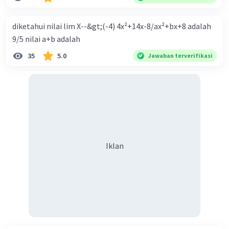
Ekspansif dengan menaikkan tingkat diskonto Bila Bank
Indonesia melakukan kebijakan moneter ekspansif,
diketahui nilai lim X--&gt;(-4) 4x²+14x-8/ax²+bx+8 adalah
ceteris paribus maka .... a. Menimbulkan inflasi di mana
9/5 nilai a+b adalah
bentuk kurva jumlah uang beredar (penawaran uang) naik
35
5.0
Jawaban terverifikasi
dari kiri bawah ke kanan atas b. Menimbulkan deflasi di
mana bentuk kurva jumlah uang beredar (penawaran
uang) naik dari kiri bawah ke kanan atas c. Tingkat bunga
meningkat di mana bentuk kurva jumlah uang beredar
(penawaran uang) naik dari kiri bawah ke kanan atas d.
Tingkat bunga turun di mana bentuk kurva jumlah uang
beredar (penawaran uang) naik dari kiri bawah ke kanan
Iklan
atas e. Tingkat bunga turun di mana bentuk kurva jumlah
uang beredar (penawaran uang) vertikal Kebijakan fiskal
kontraktif dilakukan dengan cara .... a. Menurunkan
pengeluaran pemerintah (G), menambah pembayaran
transfer (Tr) dan meningkatkan pemungutan pajak (Tx) b.
Menurunkan G, mengurangi Tr, dan meningkatkan Tx c.
Menurunkan G, menambah Tr, dan menurunkan Tx d.