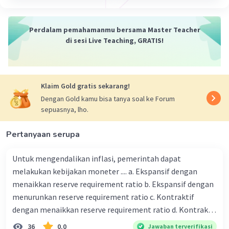
Perdalam pemahamanmu bersama Master Teacher
di sesi Live Teaching, GRATIS!
Klaim Gold gratis sekarang!
Dengan Gold kamu bisa tanya soal ke Forum
sepuasnya, lho.
Pertanyaan serupa
Untuk mengendalikan inflasi, pemerintah dapat
melakukan kebijakan moneter .... a. Ekspansif dengan
menaikkan reserve requirement ratio b. Ekspansif dengan
menurunkan reserve requirement ratio c. Kontraktif
dengan menaikkan reserve requirement ratio d. Kontraktif
dengan menurunkan reserve requirement ratio e.
36
0.0
Jawaban terverifikasi