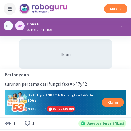
Masuk
Dhea P
02 Mei 2024 04:03
Iklan
Pertanyaan
turunan pertama dari fungsi f(x) = x^7y^2
Ikuti Tryout SNBT & Menangkan E-Wallet
100rb
Klaim
Habis dalam
02
:
20
:
39
:
50
1
1
Jawaban terverifikasi