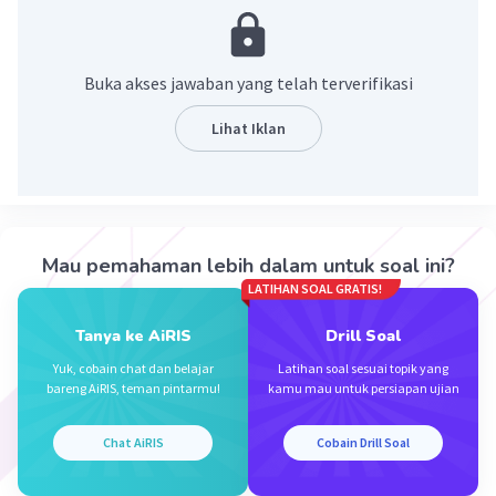
f'(x)= 7x⁶.2y
·
0.0
(
0
)
Balas
Beri Rating
Buka akses jawaban yang telah terverifikasi
Lihat Iklan
Iklan
Mau pemahaman lebih dalam untuk soal ini?
LATIHAN SOAL GRATIS!
Tanya ke AiRIS
Drill Soal
Yuk, cobain chat dan belajar
Latihan soal sesuai topik yang
bareng AiRIS, teman pintarmu!
kamu mau untuk persiapan ujian
Chat AiRIS
Cobain Drill Soal