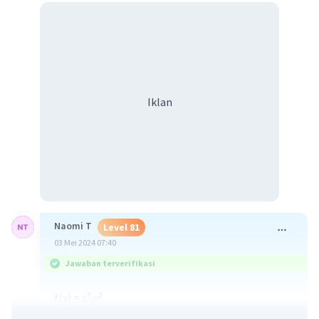
Iklan
Naomi T
Level 81
03 Mei 2024 07:40
Jawaban terverifikasi
f(x) = x⁷.y²
f'(x) = 7x⁷-¹.2y²-¹